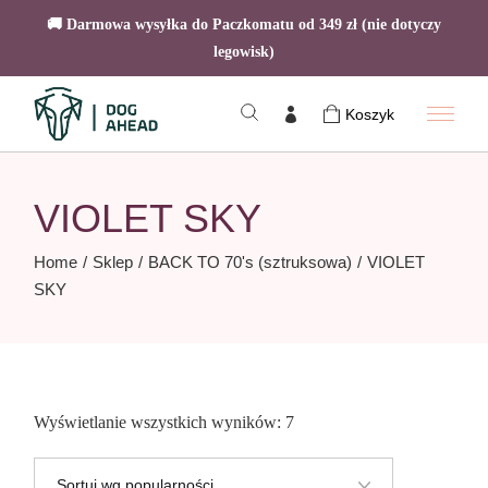
🚚 Darmowa wysyłka do Paczkomatu od 349 zł (nie dotyczy
legowisk)
Skip
to
Koszyk
the
content
VIOLET SKY
Home
Sklep
BACK TO 70's (sztruksowa)
VIOLET
SKY
Posortowane
Wyświetlanie wszystkich wyników: 7
według
popularności