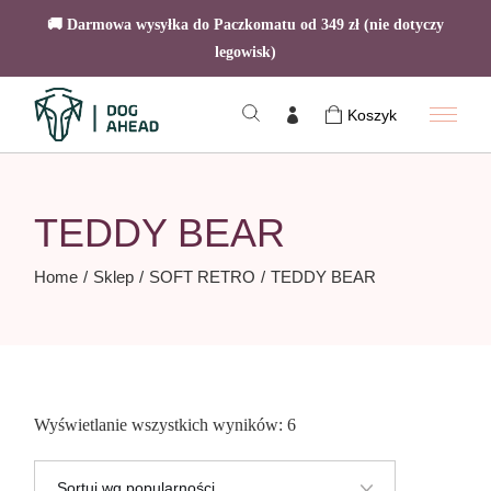
🚚 Darmowa wysyłka do Paczkomatu od 349 zł (nie dotyczy
legowisk)
Skip
to
Koszyk
the
content
TEDDY BEAR
Home
Sklep
SOFT RETRO
TEDDY BEAR
Posortowane
Wyświetlanie wszystkich wyników: 6
według
popularności