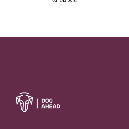
od
142,00
zł