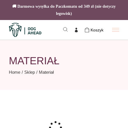
🚚 Darmowa wysyłka do Paczkomatu od 349 zł (nie dotyczy
legowisk)
Skip
to
Koszyk
the
content
MATERIAŁ
Home
Sklep
Materiał