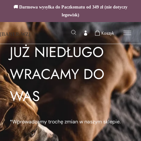
🚚 Darmowa wysyłka do Paczkomatu od 349 zł (nie dotyczy
legowisk)
Koszyk
[BANER-WZ]
JUŻ NIEDŁUGO
WRACAMY DO
WAS
*Wprowadzamy trochę zmian w naszym sklepie.