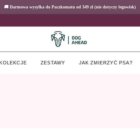
🚚 Darmowa wysyłka do Paczkomatu od 349 zł (nie dotyczy legowisk)
KOLEKCJE
ZESTAWY
JAK ZMIERZYĆ PSA?