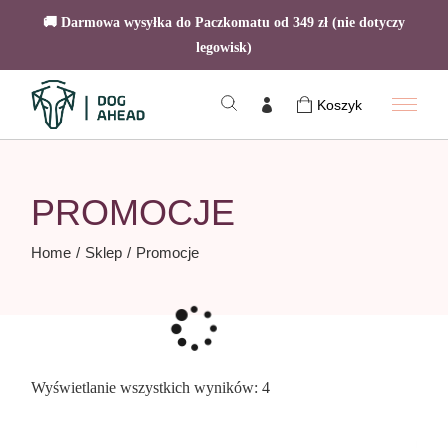
🚚 Darmowa wysyłka do Paczkomatu od 349 zł (nie dotyczy
legowisk)
Skip
to
Koszyk
the
content
PROMOCJE
Home
Sklep
Promocje
Posortowane
Wyświetlanie wszystkich wyników: 4
według
popularności