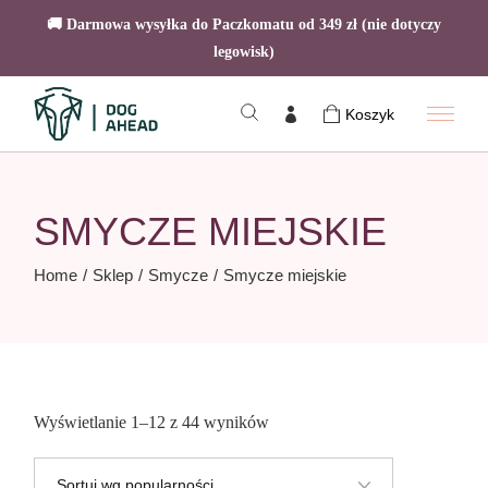
🚚 Darmowa wysyłka do Paczkomatu od 349 zł (nie dotyczy
legowisk)
Skip
to
Koszyk
the
content
SMYCZE MIEJSKIE
Home
Sklep
Smycze
Smycze miejskie
Posortowane
Wyświetlanie 1–12 z 44 wyników
według
popularności