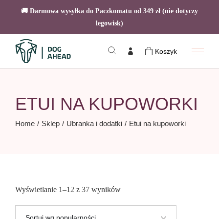
🚚 Darmowa wysyłka do Paczkomatu od 349 zł (nie dotyczy
legowisk)
Skip
to
Koszyk
the
content
ETUI NA KUPOWORKI
Home
Sklep
Ubranka i dodatki
Etui na kupoworki
Posortowane
Wyświetlanie 1–12 z 37 wyników
według
popularności