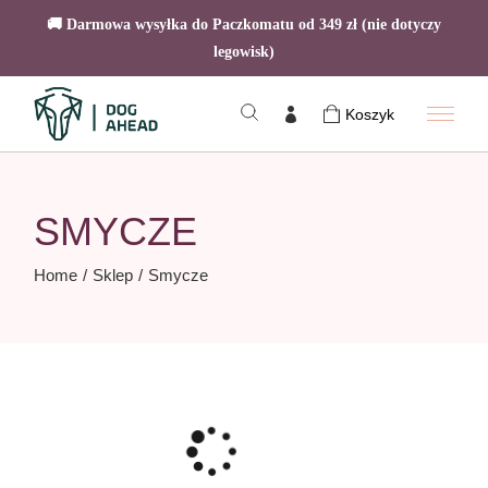
🚚 Darmowa wysyłka do Paczkomatu od 349 zł (nie dotyczy
legowisk)
Skip
to
Koszyk
the
content
SMYCZE
Home
Sklep
Smycze