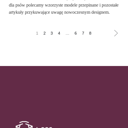
dla psów polecamy wzorzyste modele przepinane i pozostałe
artykuły przykuwające uwagę nowoczesnym designem.
1
2
3
4
…
6
7
8