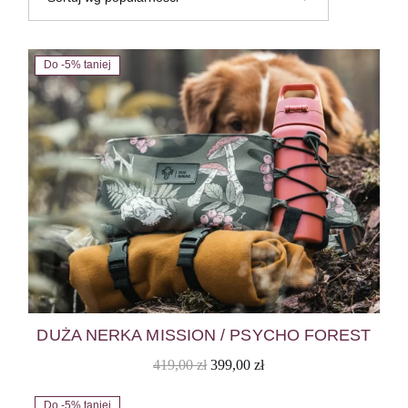
Do -5% taniej
DUŻA NERKA MISSION / PSYCHO FOREST
Pierwotna
Aktualna
419,00
zł
399,00
zł
cena
cena
wynosiła:
wynosi:
419,00 zł.
399,00 zł.
Do -5% taniej