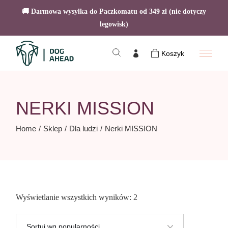
🚚 Darmowa wysyłka do Paczkomatu od 349 zł (nie dotyczy
legowisk)
Skip
to
Koszyk
the
content
NERKI MISSION
Home
Sklep
Dla ludzi
Nerki MISSION
Posortowane
Wyświetlanie wszystkich wyników: 2
według
popularności