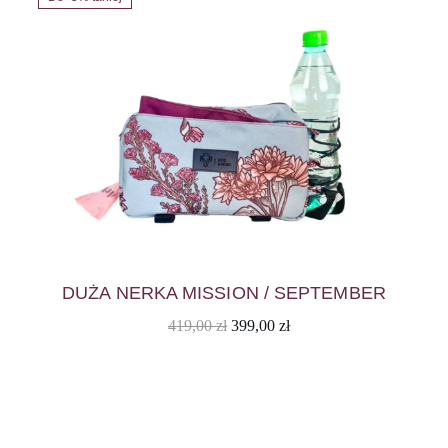
DUŻA NERKA MISSION / SEPTEMBER
Pierwotna
Aktualna
419,00
zł
399,00
zł
cena
cena
wynosiła:
wynosi:
419,00 zł.
399,00 zł.