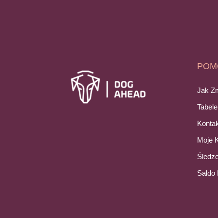
POM
Jak Z
Tabel
Kontak
Moje 
Śledz
Saldo 