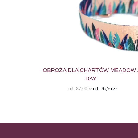
OBROŻA DLA CHARTÓW MEADOW 
DAY
od
87,00
zł
od
76,56
zł