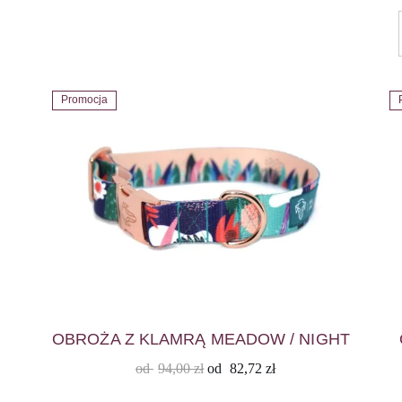
Promocja
OBROŻA Z KLAMRĄ MEADOW / NIGHT
od
94,00
zł
od
82,72
zł