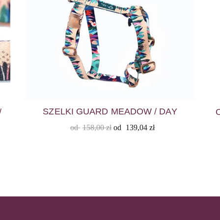
SZELKI GUARD MEADOW / DAY
/
od
158,00
zł
od
139,04
zł