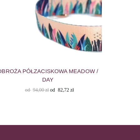
OBROŻA PÓŁZACISKOWA MEADOW /
DAY
od
94,00
zł
od
82,72
zł