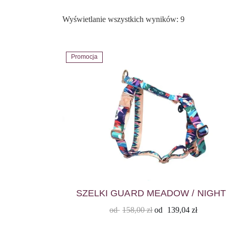
Posortowane
Wyświetlanie wszystkich wyników: 9
według
popularności
Promocja
SZELKI GUARD MEADOW / NIGHT
od
158,00
zł
od
139,04
zł