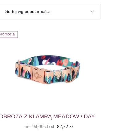
Promocja
OBROŻA Z KLAMRĄ MEADOW / DAY
od
94,00
zł
od
82,72
zł