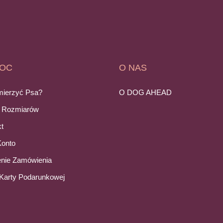
OC
O NAS
mierzyć Psa?
O DOG AHEAD
e Rozmiarów
t
Konto
enie Zamówienia
Karty Podarunkowej