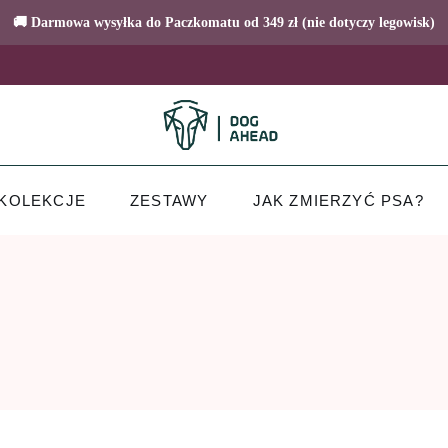
🚚 Darmowa wysyłka do Paczkomatu od 349 zł (nie dotyczy legowisk)
KOLEKCJE
ZESTAWY
JAK ZMIERZYĆ PSA?