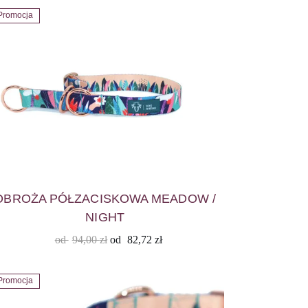
Promocja
OBROŻA PÓŁZACISKOWA MEADOW /
NIGHT
od
94,00
zł
od
82,72
zł
Promocja