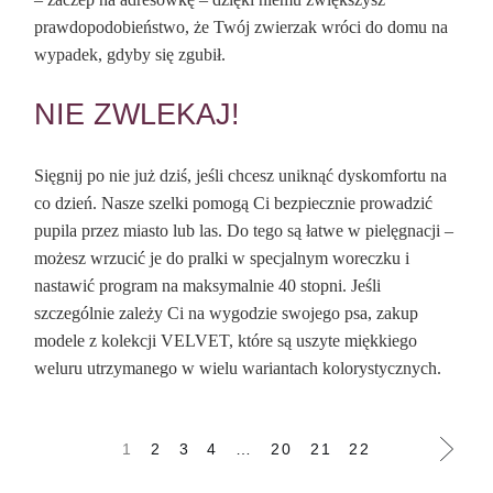
prawdopodobieństwo, że Twój zwierzak wróci do domu na
wypadek, gdyby się zgubił.
NIE ZWLEKAJ!
Sięgnij po nie już dziś, jeśli chcesz uniknąć dyskomfortu na
co dzień. Nasze szelki pomogą Ci bezpiecznie prowadzić
pupila przez miasto lub las. Do tego są łatwe w pielęgnacji –
możesz wrzucić je do pralki w specjalnym woreczku i
nastawić program na maksymalnie 40 stopni. Jeśli
szczególnie zależy Ci na wygodzie swojego psa, zakup
modele z kolekcji VELVET, które są uszyte miękkiego
weluru utrzymanego w wielu wariantach kolorystycznych.
1
2
3
4
…
20
21
22