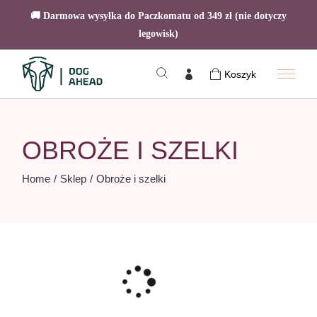
🚚 Darmowa wysyłka do Paczkomatu od 349 zł (nie dotyczy
legowisk)
Skip
to
Koszyk
the
content
OBROŻE I SZELKI
Home
Sklep
Obroże i szelki