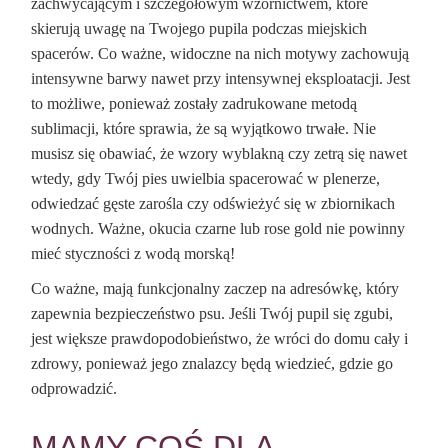
zachwycającym i szczegółowym wzornictwem, które
skierują uwagę na Twojego pupila podczas miejskich
spacerów. Co ważne, widoczne na nich motywy zachowują
intensywne barwy nawet przy intensywnej eksploatacji. Jest
to możliwe, ponieważ zostały zadrukowane metodą
sublimacji, które sprawia, że są wyjątkowo trwałe. Nie
musisz się obawiać, że wzory wyblakną czy zetrą się nawet
wtedy, gdy Twój pies uwielbia spacerować w plenerze,
odwiedzać gęste zarośla czy odświeżyć się w zbiornikach
wodnych. Ważne, okucia czarne lub rose gold nie powinny
mieć styczności z wodą morską!
Co ważne, mają funkcjonalny zaczep na adresówkę, który
zapewnia bezpieczeństwo psu. Jeśli Twój pupil się zgubi,
jest większe prawdopodobieństwo, że wróci do domu cały i
zdrowy, ponieważ jego znalazcy będą wiedzieć, gdzie go
odprowadzić.
MAMY COŚ DLA