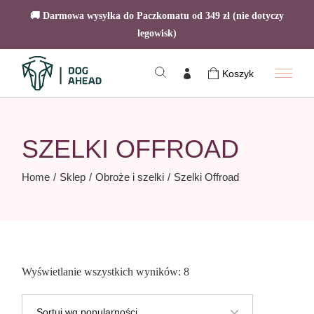
🚚 Darmowa wysyłka do Paczkomatu od 349 zł (nie dotyczy
legowisk)
Skip
to
Koszyk
the
content
SZELKI OFFROAD
Home
Sklep
Obroże i szelki
Szelki Offroad
Posortowane
Wyświetlanie wszystkich wyników: 8
według
popularności