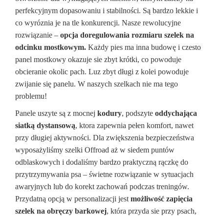
perfekcyjnym dopasowaniu i stabilności. Są bardzo lekkie i
co wyróznia je na tle konkurencji. Nasze rewolucyjne
rozwiązanie –
opcja doregulowania rozmiaru szelek na
odcinku mostkowym.
Każdy pies ma inna budowę i czesto
panel mostkowy okazuje sie zbyt krótki, co powoduje
obcieranie okolic pach. Luz zbyt długi z kolei powoduje
zwijanie się panelu. W naszych szelkach nie ma tego
problemu!
Panele uszyte są z mocnej
kodury
, podszyte
oddychająca
siatką dystansową
, ktora zapewnia pełen komfort, nawet
przy długiej aktywności. Dla zwiększenia bezpieczeństwa
wyposażyliśmy szelki Offroad aż w siedem puntów
odblaskowych i dodaliśmy bardzo praktyczną rączkę do
przytrzymywania psa – świetne rozwiązanie w sytuacjach
awaryjnych lub do korekt zachowań podczas treningów.
Przydatną opcją w personalizacji jest
możliwość zapięcia
szelek na obręczy barkowej
, która przyda sie przy psach,