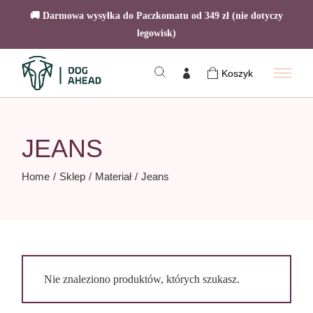
🚚 Darmowa wysyłka do Paczkomatu od 349 zł (nie dotyczy
legowisk)
Skip
to
Koszyk
the
content
JEANS
Home
Sklep
Materiał
Jeans
Nie znaleziono produktów, których szukasz.