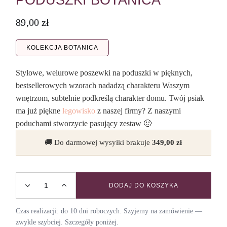
PODUSZKI BOTANICA
89,00
zł
KOLEKCJA BOTANICA
Stylowe, welurowe poszewki na poduszki w pięknych,
bestsellerowych wzorach nadadzą charakteru Waszym
wnętrzom, subtelnie podkreślą charakter domu. Twój psiak
ma już piękne
legowisko
z naszej firmy? Z naszymi
poduchami stworzycie pasujący zestaw 🙂
🚚 Do darmowej wysyłki brakuje
349,00
zł
DODAJ DO KOSZYKA
Welurowa poszewka na poduszki BOTANICA quantity
Czas realizacji: do 10 dni roboczych. Szyjemy na zamówienie —
zwykle szybciej. Szczegóły poniżej.