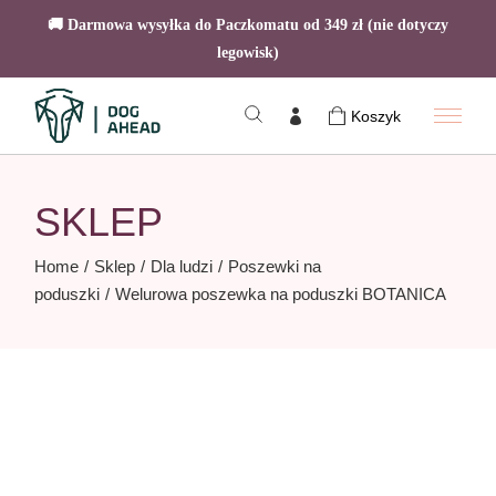
🚚 Darmowa wysyłka do Paczkomatu od 349 zł (nie dotyczy
legowisk)
Skip
to
Koszyk
the
content
SKLEP
Home
Sklep
Dla ludzi
Poszewki na
poduszki
Welurowa poszewka na poduszki BOTANICA