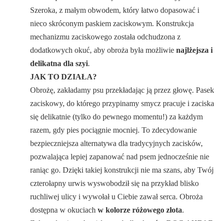
Szeroka, z małym obwodem, który łatwo dopasować i
nieco skróconym paskiem zaciskowym. Konstrukcja
mechanizmu zaciskowego została odchudzona z
dodatkowych okuć, aby obroża była możliwie
najlżejsza i
delikatna dla szyi
.
JAK TO DZIAŁA?
Obrożę, zakładamy psu przekładając ją przez głowę. Pasek
zaciskowy, do którego przypinamy smycz pracuje i zaciska
się delikatnie (tylko do pewnego momentu!) za każdym
razem, gdy pies pociągnie mocniej. To zdecydowanie
bezpieczniejsza alternatywa dla tradycyjnych zacisków,
pozwalająca lepiej zapanować nad psem jednocześnie nie
raniąc go. Dzięki takiej konstrukcji nie ma szans, aby Twój
czterołapny urwis wyswobodził się na przykład blisko
ruchliwej ulicy i wywołał u Ciebie zawał serca. Obroża
dostępna w okuciach
w kolorze różowego złota
.