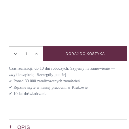
DODAJ DO KOSZYKA
Zestaw Elegant Hound | Obroża + Smycz + Etui quantity
Czas realizacji: do 10 dni roboczych. Szyjemy na zamówienie —
zwykle szybciej. Szczegóły poniżej.
✔ Ponad 30 000 zrealizowanych zamówień
✔ Ręcznie szyte w naszej pracowni w Krakowie
✔ 10 lat doświadczenia
OPIS