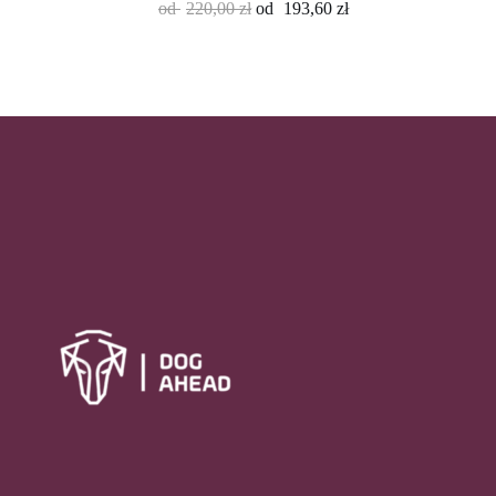
od
220,00
zł
od
193,60
zł