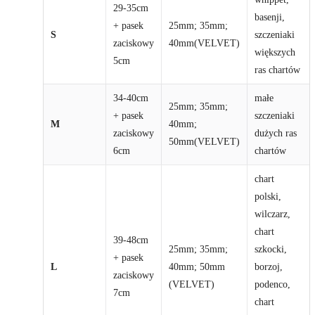
29-35cm
basenji,
+ pasek
25mm; 35mm;
S
szczeniaki
zaciskowy
40mm(VELVET)
większych
5cm
ras chartów
34-40cm
małe
25mm; 35mm;
+ pasek
szczeniaki
M
40mm;
zaciskowy
dużych ras
50mm(VELVET)
6cm
chartów
chart
polski,
wilczarz,
chart
39-48cm
25mm; 35mm;
szkocki,
+ pasek
L
40mm; 50mm
borzoj,
zaciskowy
(VELVET)
podenco,
7cm
chart