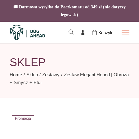
🚚 Darmowa wysyłka do Paczkomatu od 349 zł (nie dotyczy
legowisk)
Skip
to
Koszyk
the
content
SKLEP
Home
Sklep
Zestawy
Zestaw Elegant Hound | Obroża
+ Smycz + Etui
Promocja