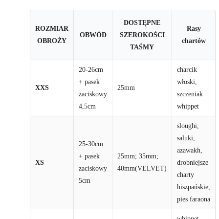
DOSTĘPNE
ROZMIAR
Rasy
OBWÓD
SZEROKOŚCI
OBROŻY
chartów
TAŚMY
20-26cm
charcik
+ pasek
włoski,
XXS
25mm
zaciskowy
szczeniak
4,5cm
whippet
sloughi,
saluki,
25-30cm
azawakh,
+ pasek
25mm; 35mm;
XS
drobniejsze
zaciskowy
40mm(VELVET)
charty
5cm
hiszpańskie,
pies faraona
whippet,