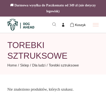
🚚 Darmowa wysyłka do Paczkomatu od 349 zł (nie dotyczy
legowisk)
Skip
to
Koszyk
the
content
TOREBKI
SZTRUKSOWE
Home
Sklep
Dla ludzi
Torebki sztruksowe
Nie znaleziono produktów, których szukasz.