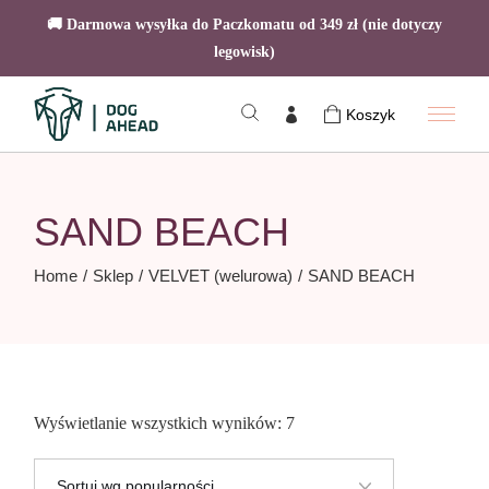
🚚 Darmowa wysyłka do Paczkomatu od 349 zł (nie dotyczy
legowisk)
Skip
to
Koszyk
the
content
SAND BEACH
Home
Sklep
VELVET (welurowa)
SAND BEACH
Posortowane
Wyświetlanie wszystkich wyników: 7
według
popularności