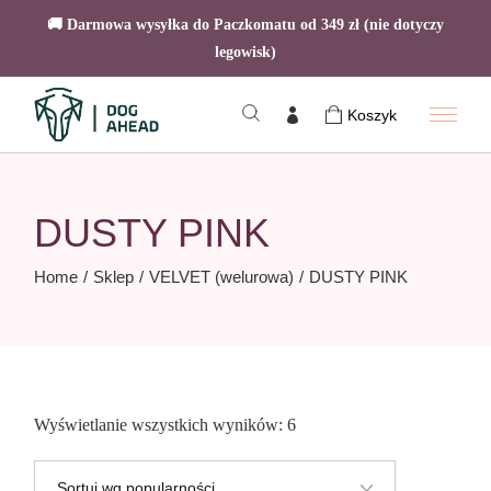
🚚 Darmowa wysyłka do Paczkomatu od 349 zł (nie dotyczy
legowisk)
Skip
to
Koszyk
the
content
DUSTY PINK
Home
Sklep
VELVET (welurowa)
DUSTY PINK
Posortowane
Wyświetlanie wszystkich wyników: 6
według
popularności