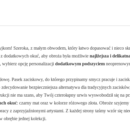
jkom! Szeroka, z małym obwodem, który łatwo dopasować i nieco s
z dodatkowych okuć, aby obroża była możliwie
najlżejsza i delikatna
, wybierz opcję personalizacji
dodatkowym podszyciem
neoprenowy
głowę. Pasek zaciskowy, do którego przypinamy smycz pracuje i zacisk
 zdecydowanie bezpieczniejsza alternatywa dla tradycyjnych zacisków
trukcji nie ma szans, aby Twój czterołapny urwis wyswobodził się na pr
ach okuć
: czarny mat oraz w kolorze różowego złota. Obroże szyjem
racy z zaprzyjaźnionymi artystami. Z każdej strony taśmy wzór się ni
 obrębie jednej kolekcji.