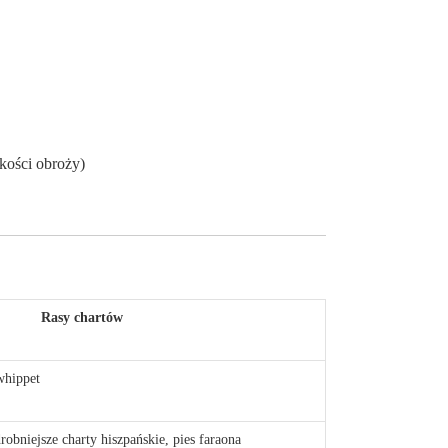
kości obroży)
Rasy chartów
whippet
robniejsze charty hiszpańskie, pies faraona