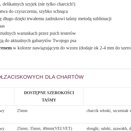
, delikatnych szyjek (nie tylko charcich!)
łatwa do czyszczenia, szybko schnąca
się długo dzięki trwałemu zadrukowi taśmy metodą sublimacji
nas
 trudnych warunkach przez psich testerów
ć ją do aktualnych gabarytów Twojego psa
prenem
w kolorze nawiązującym do wzoru (dodaje ok 2-4 mm do szero
ÓŁZACISKOWYCH DLA CHARTÓW
DOSTĘPNE SZEROKOŚCI
TAŚMY
owy
25mm
charcik włoski, szczeniak 
owy
25mm; 35mm; 40mm(VELVET)
sloughi, saluki, azawakh, d