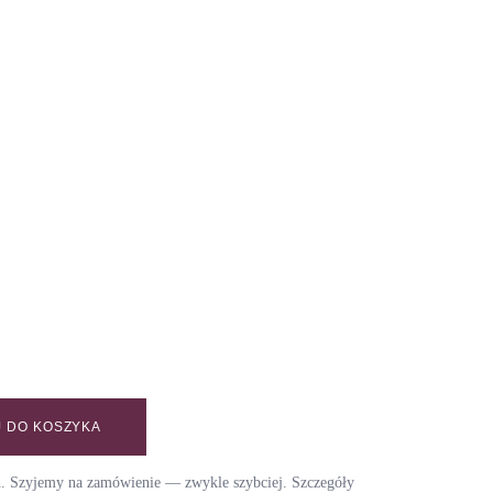
 DO KOSZYKA
AY quantity
ch. Szyjemy na zamówienie — zwykle szybciej. Szczegóły