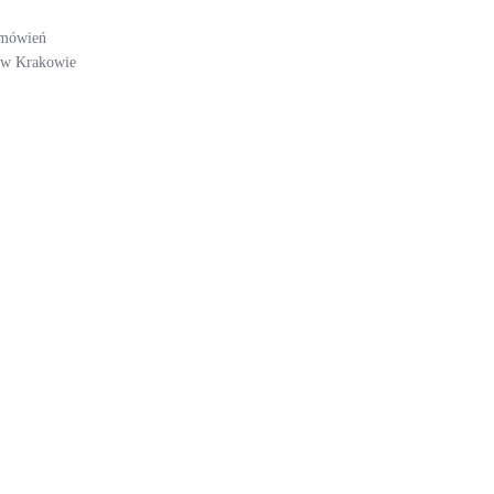
amówień
i w Krakowie