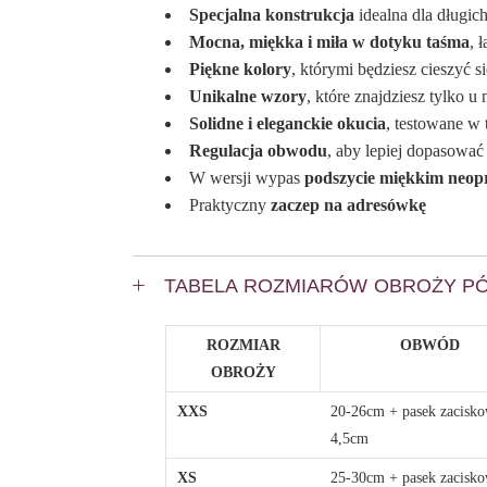
Specjalna konstrukcja
idealna dla długich
Mocna, miękka i miła w dotyku taśma
, 
Piękne kolory
, którymi będziesz cieszyć 
Unikalne wzory
, które znajdziesz tylko u 
Solidne i eleganckie okucia
, testowane w
Regulacja obwodu
, aby lepiej dopasowa
W wersji wypas
podszycie miękkim neo
Praktyczny
zaczep na adresówkę
TABELA ROZMIARÓW OBROŻY P
ROZMIAR
OBWÓD
OBROŻY
XXS
20-26cm + pasek zacisk
4,5cm
XS
25-30cm + pasek zacisk