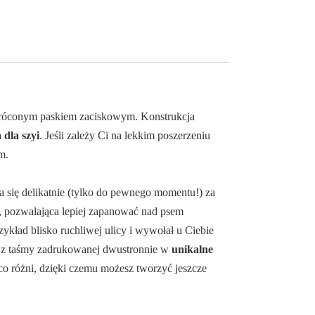
króconym paskiem zaciskowym. Konstrukcja
 dla szyi
. Jeśli zależy Ci na lekkim poszerzeniu
m.
a się delikatnie (tylko do pewnego momentu!) za
, pozwalająca lepiej zapanować nad psem
zykład blisko ruchliwej ulicy i wywołał u Ciebie
y z taśmy zadrukowanej dwustronnie w
unikalne
eco różni, dzięki czemu możesz tworzyć jeszcze