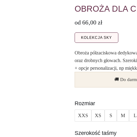
OBROŻA DLA C
od
66,00
zł
KOLEKCJA SKY
Obroża półzaciskowa dedykowan
oraz drobnych głowach. Szeroki
+ opcje personalizacji, np mięk
🚚 Do darm
Rozmiar
XXS
XS
S
M
L
Szerokość taśmy