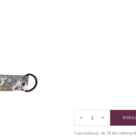
DODAJ
Obroża dla chartów SKY / D
Czas realizacji: do 10 dni roboczy