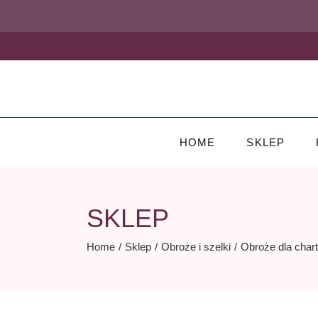
Skip
to
the
content
HOME
SKLEP
SKLEP
Home
Sklep
Obroże i szelki
Obroże dla char