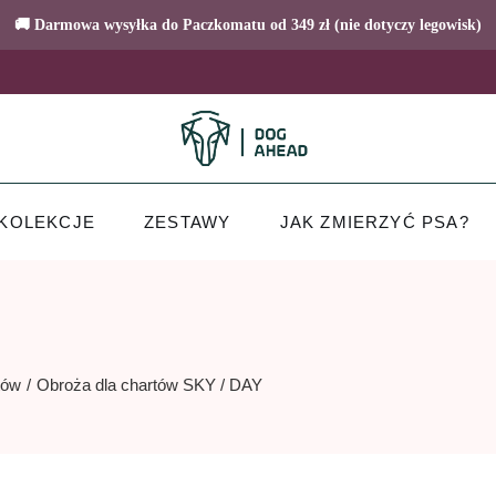
🚚 Darmowa wysyłka do Paczkomatu od 349 zł (nie dotyczy legowisk)
KOLEKCJE
ZESTAWY
JAK ZMIERZYĆ PSA?
tów
Obroża dla chartów SKY / DAY