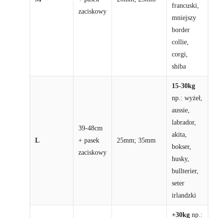
francuski,
zaciskowy
mniejszy
border
collie,
corgi,
shiba
15-30kg
np.: wyżeł,
aussie,
labrador,
39-48cm
akita,
L
+ pasek
25mm; 35mm
bokser,
zaciskowy
husky,
bullterier,
seter
irlandzki
+30kg
np.: