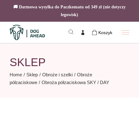
🚚 Darmowa wysyłka do Paczkomatu od 349 zł (nie dotyczy
legowisk)
Skip
to
Koszyk
the
content
SKLEP
Home
Sklep
Obroże i szelki
Obroże
półzaciskowe
Obroża półzaciskowa SKY / DAY