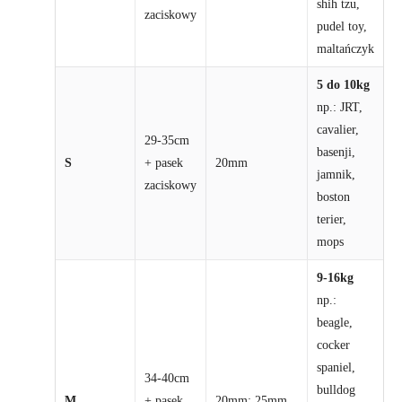
shih tzu,
zaciskowy
pudel toy,
maltańczyk
5 do 10kg
np.: JRT,
cavalier,
29-35cm
basenji,
S
+ pasek
20mm
jamnik,
zaciskowy
boston
terier,
mops
9-16kg
np.:
beagle,
cocker
spaniel,
34-40cm
bulldog
M
+ pasek
20mm; 25mm