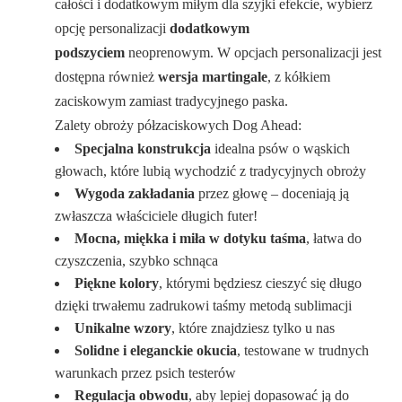
całości i dodatkowym miłym dla szyjki efekcie, wybierz
opcję personalizacji
dodatkowym
podszyciem
neoprenowym. W opcjach personalizacji jest
dostępna również
wersja martingale
, z kółkiem
zaciskowym zamiast tradycyjnego paska.
Zalety obroży półzaciskowych Dog Ahead:
Specjalna konstrukcja
idealna psów o wąskich
głowach, które lubią wychodzić z tradycyjnych obroży
Wygoda zakładania
przez głowę – doceniają ją
zwłaszcza właściciele długich futer!
Mocna, miękka i miła w dotyku taśma
, łatwa do
czyszczenia, szybko schnąca
Piękne kolory
, którymi będziesz cieszyć się długo
dzięki trwałemu zadrukowi taśmy metodą sublimacji
Unikalne wzory
, które znajdziesz tylko u nas
Solidne i eleganckie okucia
, testowane w trudnych
warunkach przez psich testerów
Regulacja obwodu
, aby lepiej dopasować ją do