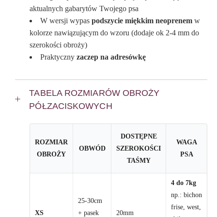
aktualnych gabarytów Twojego psa
W wersji wypas
podszycie miękkim neoprenem
w
kolorze nawiązującym do wzoru (dodaje ok 2-4 mm do
szerokości obroży)
Praktyczny
zaczep na adresówkę
TABELA ROZMIARÓW OBROŻY
PÓŁZACISKOWYCH
DOSTĘPNE
ROZMIAR
WAGA
OBWÓD
SZEROKOŚCI
OBROŻY
PSA
TAŚMY
4 do 7kg
np.: bichon
25-30cm
frise, west,
XS
+ pasek
20mm