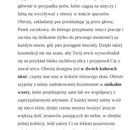
głównie w przypadku psów, które ciągną na smyczy i
lubią się wycofywać z obroży w trakcie spacerów.
Obrożę, zakładamy psu przekładając ją przez głowę.
Pasek zaciskowy, do którego przypinamy smycz pracuje i
zaciska się delikatnie (tylko do pewnego momentu!) za
każdym razem, gdy pies pociągnie mocniej. Dzięki takiej
konstrukcji nie ma szans, aby Twój urwis wyswobodził
się na przykład blisko ruchliwej ulicy i przyprawił Cię o
zawał serca. Obroża dostępna jest
w dwóch kolorach
okuć
: czarny mat oraz w kolorze różowego złota. Obroże
szyjemy z taśmy zadrukowanej dwustronnie w
unikalne
wzory
, które projektujemy sami lub we współpracy z
zaprzyjaźnionymi artystami. Z każdej strony taśmy wzór
się nieco różni, dzięki czemu możesz tworzyć jeszcze
większą ilość zestawów pasujących do siebie, w obrębie
jednej kolekcji. Jeśli zależy Ci na lekkim poszerzeniu