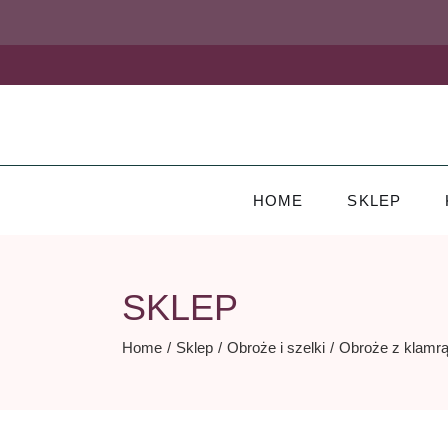
Skip
to
the
content
HOME
SKLEP
SKLEP
Home
Sklep
Obroże i szelki
Obroże z klamr