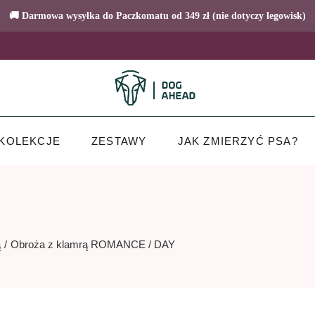
🚚 Darmowa wysyłka do Paczkomatu od 349 zł (nie dotyczy legowisk)
KOLEKCJE
ZESTAWY
JAK ZMIERZYĆ PSA?
ą
Obroża z klamrą ROMANCE / DAY