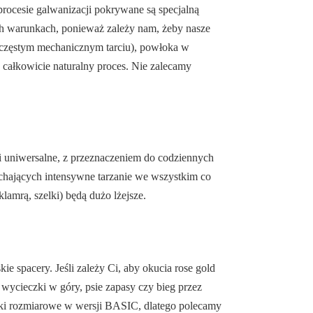
procesie galwanizacji pokrywane są specjalną
ych warunkach, ponieważ zależy nam, żeby nasze
a częstym mechanicznym tarciu), powłoka w
o całkowicie naturalny proces. Nie zalecamy
 uniwersalne, z przeznaczeniem do codziennych
ochających intensywne tarzanie we wszystkim co
lamrą, szelki) będą dużo lżejsze.
e spacery. Jeśli zależy Ci, aby okucia rose gold
wycieczki w góry, psie zapasy czy bieg przez
niki rozmiarowe w wersji BASIC, dlatego polecamy