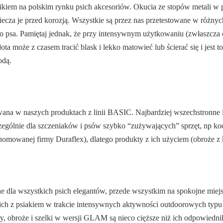
nikiem na polskim rynku psich akcesoriów. Okucia ze stopów metali w 
iecza je przed korozją. Wszystkie są przez nas przetestowane w różn
go psa. Pamiętaj jednak, że przy intensywnym użytkowaniu (zwłaszcz
a może z czasem tracić blask i lekko matowieć lub ścierać się i jest t
odą.
na w naszych produktach z linii BASIC. Najbardziej wszechstronne i
zególnie dla szczeniaków i psów szybko “zużywających” sprzęt, np k
enomowanej firmy Duraflex), dlatego produkty z ich użyciem (obroże z k
dla wszystkich psich elegantów, przede wszystkim na spokojne miejski
ich z psiakiem w trakcie intensywnych aktywności outdoorowych typu 
y, obroże i szelki w wersji GLAM są nieco cięższe niż ich odpowied