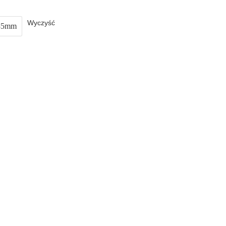
Wyczyść
35mm