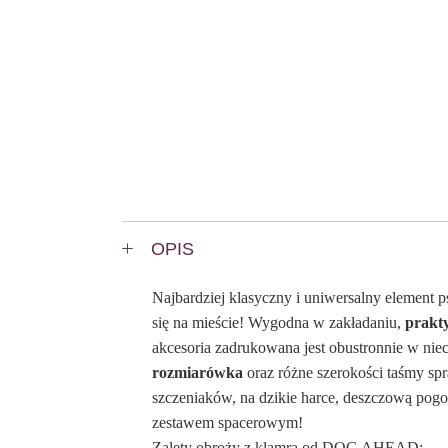
OPIS
Najbardziej klasyczny i uniwersalny element p
się na mieście! Wygodna w zakładaniu,
prakty
akcesoria zadrukowana jest obustronnie w ni
rozmiarówka
oraz różne szerokości taśmy spr
szczeniaków, na dzikie harce, deszczową pogo
zestawem spacerowym!
Zalety obroży z klamrą od DOG AHEAD: