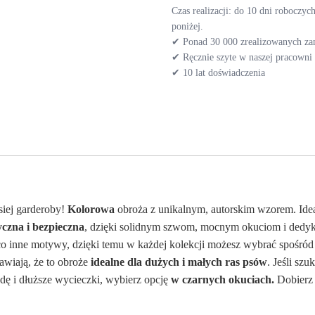
Czas realizacji: do 10 dni roboczy
poniżej.
✔ Ponad 30 000 zrealizowanych z
✔ Ręcznie szyte w naszej pracown
✔ 10 lat doświadczenia
siej garderoby!
Kolorowa
obroża z unikalnym, autorskim wzorem. Idea
czna i bezpieczna
, dzięki solidnym szwom, mocnym okuciom i dedy
eco inne motywy, dzięki temu w każdej kolekcji możesz wybrać spośró
awiają, że to obroże
idealne dla dużych i małych ras psów
. Jeśli szu
dę i dłuższe wycieczki, wybierz opcję
w czarnych okuciach.
Dobierz 