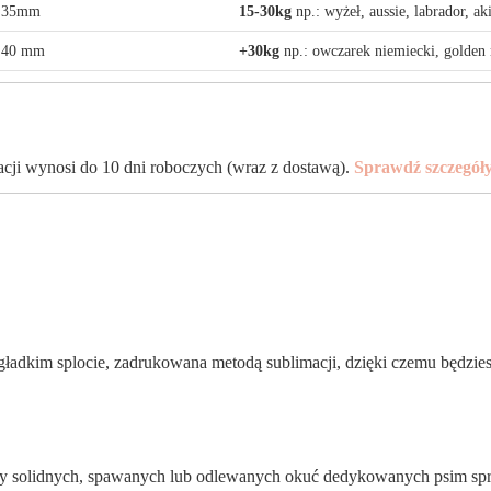
 35mm
15-30kg
np.: wyżeł, aussie, labrador, aki
 40 mm
+30kg
np.: owczarek niemiecki, golden 
zacji wynosi do 10 dni roboczych (wraz z dostawą).
Sprawdź szczegół
adkim splocie, zadrukowana metodą sublimacji, dzięki czemu będziesz
solidnych, spawanych lub odlewanych okuć dedykowanych psim sprzę