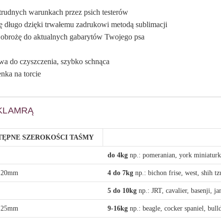
 trudnych warunkach przez psich testerów
ię długo dzięki trwałemu zadrukowi metodą sublimacji
ć obrożę do aktualnych gabarytów Twojego psa
twa do czyszczenia, szybko schnąca
enka na torcie
KLAMRĄ
TĘPNE SZEROKOŚCI TAŚMY
do 4kg
np.: pomeranian, york miniaturk
 20mm
4 do 7kg
np.: bichon frise, west, shih t
5 do 10kg
np.: JRT, cavalier, basenji, j
 25mm
9-16kg
np.: beagle, cocker spaniel, bull