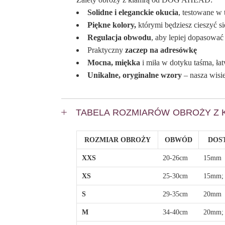
Solidne i eleganckie okucia
, testowane w
Piękne kolory,
którymi będziesz cieszyć s
Regulacja obwodu
, aby lepiej dopasowa
Praktyczny
zaczep na adresówkę
Mocna, miękka
i miła w dotyku taśma, ła
Unikalne, oryginalne wzory
– nasza wisi
TABELA ROZMIARÓW OBROŻY Z 
ROZMIAR OBROŻY
OBWÓD
DOS
XXS
20-26cm
15mm
XS
25-30cm
15mm;
S
29-35cm
20mm
M
34-40cm
20mm;