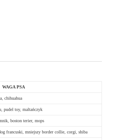
WAGA PSA
a, chihuahua
zu, pudel toy, maltańczyk
amnik, boston terier, mops
dog francuski, mniejszy border collie, corgi, shiba