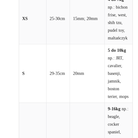
np.: bichon
frise, west,
XS
25-30cm
15mm; 20mm
shih tzu,
pudel toy,
maltańczyk
5 do 10kg
np.: JRT,
cavalier,
S
29-35cm
20mm
basenji,
jamnik,
boston
terier, mops
9-16kg
np.:
beagle,
cocker
spaniel,