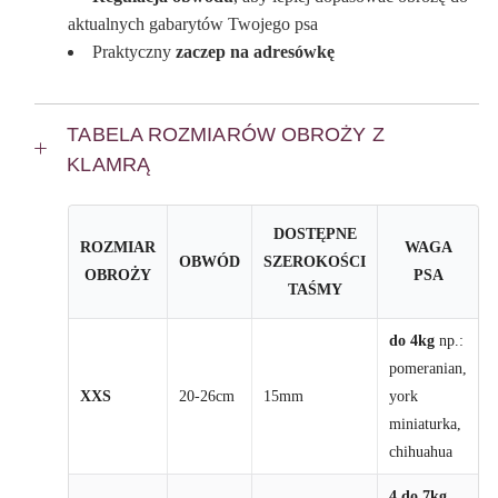
aktualnych gabarytów Twojego psa
Praktyczny
zaczep na adresówkę
TABELA ROZMIARÓW OBROŻY Z
KLAMRĄ
DOSTĘPNE
ROZMIAR
WAGA
OBWÓD
SZEROKOŚCI
OBROŻY
PSA
TAŚMY
do 4kg
np.:
pomeranian,
XXS
20-26cm
15mm
york
miniaturka,
chihuahua
4 do 7kg