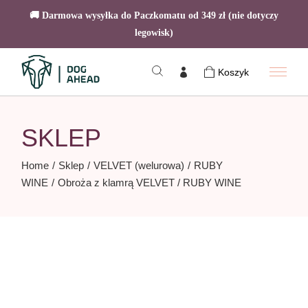
🚚 Darmowa wysyłka do Paczkomatu od 349 zł (nie dotyczy
legowisk)
Skip
to
Koszyk
the
content
SKLEP
Home
Sklep
VELVET (welurowa)
RUBY
WINE
Obroża z klamrą VELVET / RUBY WINE