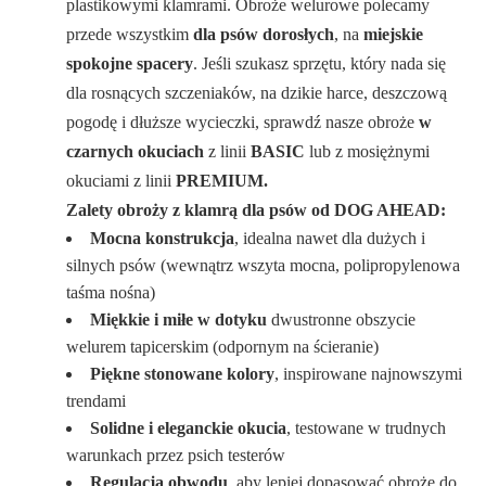
plastikowymi klamrami. Obroże welurowe polecamy
przede wszystkim
dla psów dorosłych
, na
miejskie
spokojne spacery
. Jeśli szukasz sprzętu, który nada się
dla rosnących szczeniaków, na dzikie harce, deszczową
pogodę i dłuższe wycieczki, sprawdź nasze obroże
w
czarnych okuciach
z linii
BASIC
lub z mosiężnymi
okuciami z linii
PREMIUM.
Zalety obroży z klamrą dla psów od DOG AHEAD:
Mocna konstrukcja
, idealna nawet dla dużych i
silnych psów (wewnątrz wszyta mocna, polipropylenowa
taśma nośna)
Miękkie i miłe w dotyku
dwustronne obszycie
welurem tapicerskim (odpornym na ścieranie)
Piękne stonowane kolory
, inspirowane najnowszymi
trendami
Solidne i eleganckie okucia
, testowane w trudnych
warunkach przez psich testerów
Regulacja obwodu
, aby lepiej dopasować obrożę do