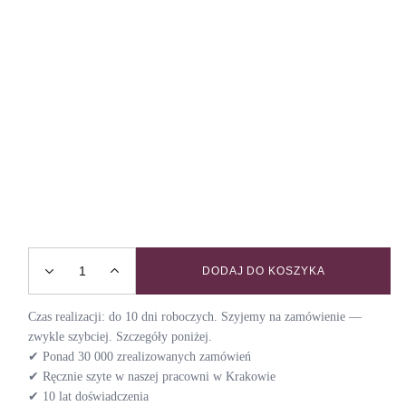
DODAJ DO KOSZYKA
Obroża z klamrą VELVET / RUBY WINE quantity
Czas realizacji: do 10 dni roboczych. Szyjemy na zamówienie —
zwykle szybciej. Szczegóły poniżej.
✔ Ponad 30 000 zrealizowanych zamówień
✔ Ręcznie szyte w naszej pracowni w Krakowie
✔ 10 lat doświadczenia