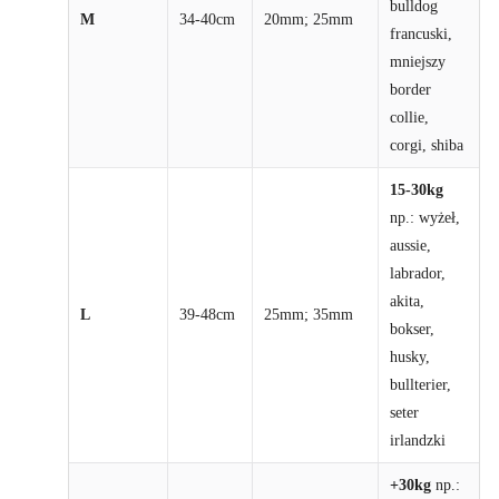
bulldog
M
34-40cm
20mm; 25mm
francuski,
mniejszy
border
collie,
corgi, shiba
15-30kg
np.: wyżeł,
aussie,
labrador,
akita,
L
39-48cm
25mm; 35mm
bokser,
husky,
bullterier,
seter
irlandzki
+30kg
np.: