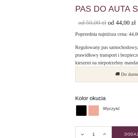
PAS DO AUTA 
od
50,00
zł
od
44,00
zł
Poprzednia najniższa cena:
44,
Regulowany pas samochodowy, n
prawidłowy transport i bezpiecz
kieszeni na niepotrzebny manda
🚚 Do darm
Kolor okucia
Wyczyść
DODAJ
Pas do auta SUMMERTIME q