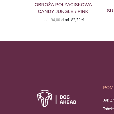
OBROŻA PÓŁZACISKOWA
SU
CANDY JUNGLE / PINK
od
94,00
zł
od
82,72
zł
POM
Jak Z
Tabel