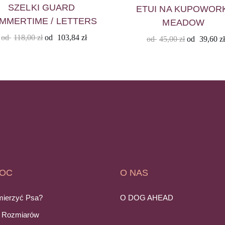
SZELKI GUARD
ETUI NA KUPOWOR
MMERTIME / LETTERS
MEADOW
od
118,00
zł
od
103,84
zł
od
45,00
zł
od
39,60
z
OC
O NAS
mierzyć Psa?
O DOG AHEAD
e Rozmiarów