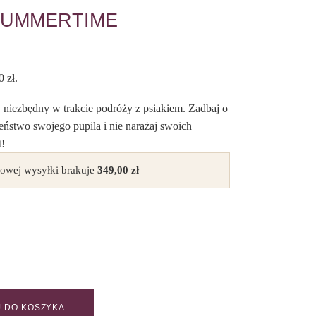
SUMMERTIME
00
zł
.
iezbędny w trakcie podróży z psiakiem. Zadbaj o
eństwo swojego pupila i nie narażaj swoich
t!
owej wysyłki brakuje
349,00
zł
 DO KOSZYKA
uantity