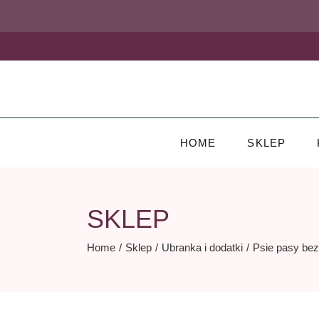
Skip
to
the
content
HOME
SKLEP
SKLEP
Home
Sklep
Ubranka i dodatki
Psie pasy be