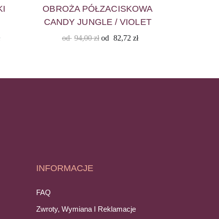
KI
OBROŻA PÓŁZACISKOWA
CANDY JUNGLE / VIOLET
ł
od
94,00
zł
od
82,72
zł
INFORMACJE
FAQ
Zwroty, Wymiana I Reklamacje