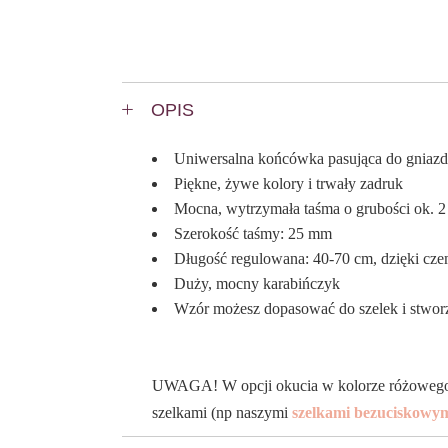
OPIS
Uniwersalna końcówka pasująca do gniaz
Piękne, żywe kolory i trwały zadruk
Mocna, wytrzymała taśma o grubości ok. 
Szerokość taśmy: 25 mm
Długość regulowana: 40-70 cm, dzięki cz
Duży, mocny karabińczyk
Wzór możesz dopasować do szelek i stwo
UWAGA! W opcji okucia w kolorze różowego zł
szelkami (np naszymi
szelkami bezuciskowy