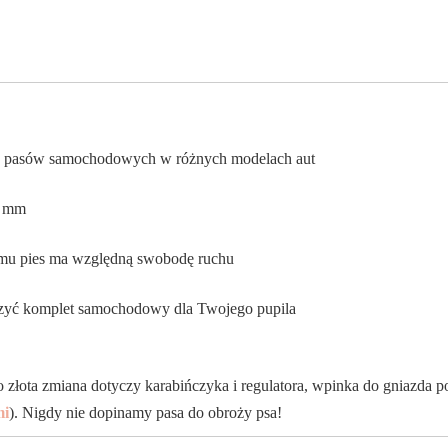
d pasów samochodowych w różnych modelach aut
2 mm
emu pies ma względną swobodę ruchu
rzyć komplet samochodowy dla Twojego pupila
ota zmiana dotyczy karabińczyka i regulatora, wpinka do gniazda po
mi
). Nigdy nie dopinamy pasa do obroży psa!