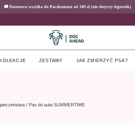
🚚 Darmowa wysyłka do Paczkomatu od 349 zł (nie dotyczy legowisk)
KOLEKCJE
ZESTAWY
JAK ZMIERZYĆ PSA?
zpieczeństwa
Pas do auta SUMMERTIME