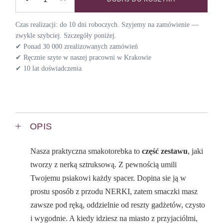
Smakotorebka sztruksowa do nerki BACK TO 70S / ASH quan
Czas realizacji: do 10 dni roboczych. Szyjemy na zamówienie —
zwykle szybciej. Szczegóły poniżej.
✔ Ponad 30 000 zrealizowanych zamówień
✔ Ręcznie szyte w naszej pracowni w Krakowie
✔ 10 lat doświadczenia
OPIS
Nasza praktyczna smakotorebka to
część zestawu
, jaki
tworzy z nerką sztruksową. Z pewnością umili
Twojemu psiakowi każdy spacer. Dopina sie ją w
prostu sposób z przodu NERKI, zatem smaczki masz
zawsze pod ręką, oddzielnie od reszty gadżetów, czysto
i wygodnie. A kiedy idziesz na miasto z przyjaciólmi,