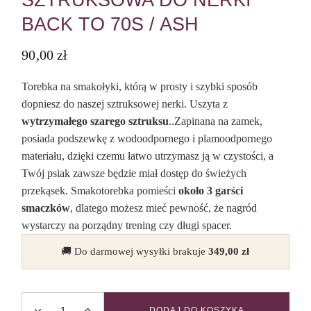
SZTRUKSOWA DO NERKI
BACK TO 70S / ASH
90,00
zł
Torebka na smakołyki, którą w prosty i szybki sposób
dopniesz do naszej sztruksowej nerki. Uszyta z
wytrzymałego szarego sztruksu
..Zapinana na zamek,
posiada podszewkę z wodoodpornego i plamoodpornego
materiału, dzięki czemu łatwo utrzymasz ją w czystości, a
Twój psiak zawsze będzie miał dostęp do świeżych
przekąsek. Smakotorebka pomieści
około 3 garści
smaczków
, dlatego możesz mieć pewność, że nagród
wystarczy na porządny trening czy długi spacer.
🚚 Do darmowej wysyłki brakuje
349,00
zł
DODAJ DO KOSZYKA