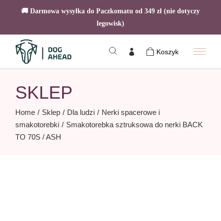
🚚 Darmowa wysyłka do Paczkomatu od 349 zł (nie dotyczy
legowisk)
Skip
to
Koszyk
the
content
SKLEP
Home
Sklep
Dla ludzi
Nerki spacerowe i
smakotorebki
Smakotorebka sztruksowa do nerki BACK
TO 70S / ASH