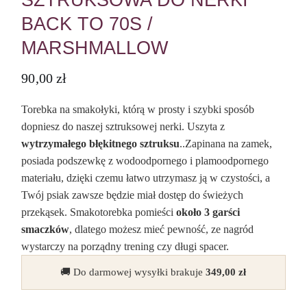
SZTRUKSOWA DO NERKI
BACK TO 70S /
MARSHMALLOW
90,00
zł
Torebka na smakołyki, którą w prosty i szybki sposób
dopniesz do naszej sztruksowej nerki. Uszyta z
wytrzymałego błękitnego sztruksu
..Zapinana na zamek,
posiada podszewkę z wodoodpornego i plamoodpornego
materiału, dzięki czemu łatwo utrzymasz ją w czystości, a
Twój psiak zawsze będzie miał dostęp do świeżych
przekąsek. Smakotorebka pomieści
około 3 garści
smaczków
, dlatego możesz mieć pewność, ze nagród
wystarczy na porządny trening czy długi spacer.
🚚 Do darmowej wysyłki brakuje
349,00
zł