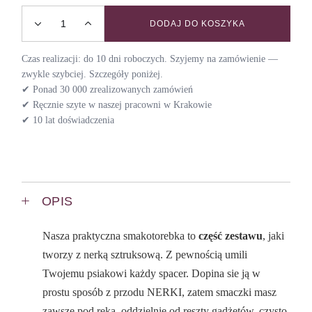
DODAJ DO KOSZYKA
Smakotorebka sztruksowa do nerki BACK TO 70S / MARS
Czas realizacji: do 10 dni roboczych. Szyjemy na zamówienie —
zwykle szybciej. Szczegóły poniżej.
✔ Ponad 30 000 zrealizowanych zamówień
✔ Ręcznie szyte w naszej pracowni w Krakowie
✔ 10 lat doświadczenia
OPIS
Nasza praktyczna smakotorebka to
część zestawu
, jaki
tworzy z nerką sztruksową. Z pewnością umili
Twojemu psiakowi każdy spacer. Dopina sie ją w
prostu sposób z przodu NERKI, zatem smaczki masz
zawsze pod ręką, oddzielnie od reszty gadżetów, czysto