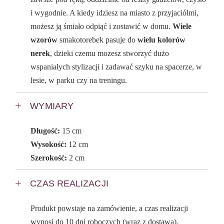
i wygodnie. A kiedy idziesz na miasto z przyjaciólmi,
możesz ją śmiało odpiąć i zostawić w domu.
Wiele
wzorów
smakotorebek pasuje do
wielu kolorów
nerek
, dzieki czemu mozesz stworzyć dużo
wspaniałych stylizacji i zadawać szyku na spacerze, w
lesie, w parku czy na treningu.
WYMIARY
Długość:
15 cm
Wysokość:
12 cm
Szerokość:
2 cm
CZAS REALIZACJI
Produkt powstaje na zamówienie, a czas realizacji
wynosi do 10 dni roboczych (wraz z dostawą).