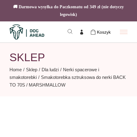
🚚 Darmowa wysyłka do Paczkomatu od 349 zł (nie dotyczy
legowisk)
Skip
to
Koszyk
the
content
SKLEP
Home
Sklep
Dla ludzi
Nerki spacerowe i
smakotorebki
Smakotorebka sztruksowa do nerki BACK
TO 70S / MARSHMALLOW