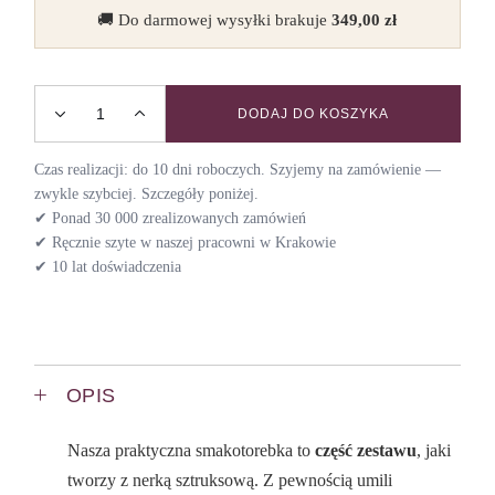
🚚 Do darmowej wysyłki brakuje
349,00
zł
DODAJ DO KOSZYKA
Smakotorebka welurowa do nerki VELVET / HERBARIUM qu
Czas realizacji: do 10 dni roboczych. Szyjemy na zamówienie —
zwykle szybciej. Szczegóły poniżej.
✔ Ponad 30 000 zrealizowanych zamówień
✔ Ręcznie szyte w naszej pracowni w Krakowie
✔ 10 lat doświadczenia
OPIS
Nasza praktyczna smakotorebka to
część zestawu
, jaki
tworzy z nerką sztruksową. Z pewnością umili