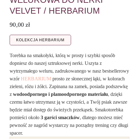
WELUROWA DO NERKI
VELVET / HERBARIUM
90,00
zł
KOLEKCJA HERBARIUM
Torebka na smakołyki, którą w prosty i szybki sposób
dopniesz do naszej sztruksowej nerki. Uszyta z
wytrzymałego weluru, zadrukowanego w nasz bestsellerowy
wzór
HERBARIUM
prosto ze słonecznej łąki, w kolorach
zieleni, różu i żółci. Zapinana na zamek, posiada podszewkę
z
wodoodpornego i plamoodpornego materiału
, dzięki
czemu łatwo utrzymasz ją w czystości, a Twój psiak zawsze
będzie miał dostęp do świeżych przekąsek. Smakotorebka
pomieści około
3 garści smaczków
, dlatego możesz mieć
pewność ze nagród wystarczy na porządny trening czy długi
spacer.