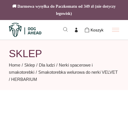
🚚 Darmowa wysyłka do Paczkomatu od 349 zł (nie dotyczy
legowisk)
Skip
to
Koszyk
the
content
SKLEP
Home
Sklep
Dla ludzi
Nerki spacerowe i
smakotorebki
Smakotorebka welurowa do nerki VELVET
/ HERBARIUM