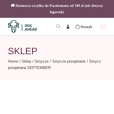
🚚 Darmowa wysyłka do Paczkomatu od 349 zł (nie dotyczy
legowisk)
Skip
to
Koszyk
the
content
SKLEP
Home
Sklep
Smycze
Smycze przepinane
Smycz
przepinana SEPTEMBER