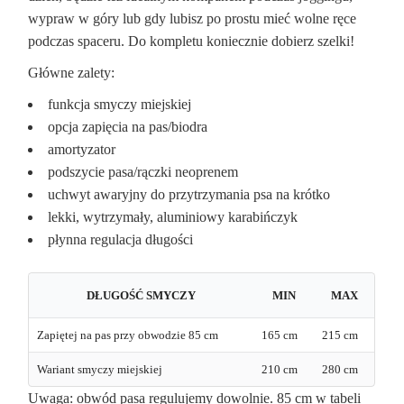
wypraw w góry lub gdy lubisz po prostu mieć wolne ręce
podczas spaceru. Do kompletu koniecznie dobierz szelki!
Główne zalety:
funkcja smyczy miejskiej
opcja zapięcia na pas/biodra
amortyzator
podszycie pasa/rączki neoprenem
uchwyt awaryjny do przytrzymania psa na krótko
lekki, wytrzymały, aluminiowy karabińczyk
płynna regulacja długości
DŁUGOŚĆ SMYCZY
MIN
MAX
Zapiętej na pas przy obwodzie 85 cm
165 cm
215 cm
Wariant smyczy miejskiej
210 cm
280 cm
Uwaga: obwód pasa regulujemy dowolnie. 85 cm w tabeli