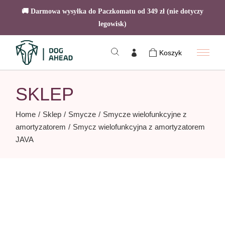
🚚 Darmowa wysyłka do Paczkomatu od 349 zł (nie dotyczy
legowisk)
Skip
to
Koszyk
the
content
SKLEP
Home
Sklep
Smycze
Smycze wielofunkcyjne z
amortyzatorem
Smycz wielofunkcyjna z amortyzatorem
JAVA