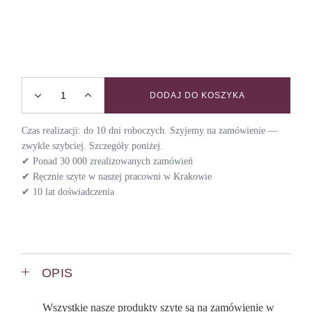
DODAJ DO KOSZYKA
Smycz wielofunkcyjna z amortyzatorem JAVA quantity
Czas realizacji: do 10 dni roboczych. Szyjemy na zamówienie —
zwykle szybciej. Szczegóły poniżej.
✔ Ponad 30 000 zrealizowanych zamówień
✔ Ręcznie szyte w naszej pracowni w Krakowie
✔ 10 lat doświadczenia
OPIS
Wszystkie nasze produkty szyte są na zamówienie w