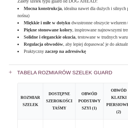
Zalety szelek typu guard od DOG AHEAD:
Mocna konstrukcja
, idealna nawet dla dużych i silny
nośna)
Miękkie i miłe w dotyku
dwustronne obszycie welurem t
Piękne stonowane kolory
, inspirowane najnowszymi tr
Solidne i eleganckie okucia
, testowane w trudnych waru
Regulacja obwodów
, aby lepiej dopasować je do aktu
Praktyczny
zaczep na adresówkę
TABELA ROZMIARÓW SZELEK GUARD
OBWÓD
DOSTĘPNE
OBWÓD
ROZMIAR
KLATKI
SZEROKOŚCI
PODSTAWY
SZELEK
PIERSIOW
TAŚMY
SZYI (1)
(2)