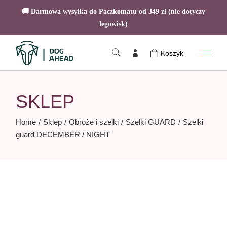
🚚 Darmowa wysyłka do Paczkomatu od 349 zł (nie dotyczy
legowisk)
Skip
to
Koszyk
the
content
SKLEP
Home
Sklep
Obroże i szelki
Szelki GUARD
Szelki
guard DECEMBER / NIGHT