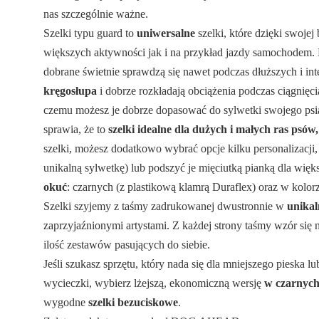
nas szczególnie ważne.
Szelki typu guard to
uniwersalne
szelki, które dzięki swoje
większych aktywności jak i na przykład jazdy samochodem. 
dobrane świetnie sprawdzą się nawet podczas dłuższych i i
kręgosłupa
i dobrze rozkładają obciążenia podczas ciągnięc
czemu możesz je dobrze dopasować do sylwetki swojego psia
sprawia, że to
szelki idealne dla dużych i małych ras psów
szelki, możesz dodatkowo wybrać opcje kilku personalizacji,
unikalną sylwetkę) lub podszyć je mięciutką pianką dla więk
okuć
: czarnych (z plastikową klamrą Duraflex) oraz w kolor
Szelki szyjemy z taśmy zadrukowanej dwustronnie w
unika
zaprzyjaźnionymi artystami. Z każdej strony taśmy wzór się 
ilość zestawów pasujących do siebie.
Jeśli szukasz sprzętu, który nada się dla mniejszego pieska l
wycieczki, wybierz lżejszą, ekonomiczną wersję
w czarnyc
wygodne
szelki bezuciskowe
.