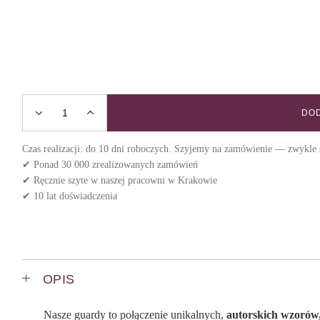
DOD
Szelki guard DECEMBER / NIGHT quantity
Czas realizacji: do 10 dni roboczych. Szyjemy na zamówienie — zwykle s
✔ Ponad 30 000 zrealizowanych zamówień
✔ Ręcznie szyte w naszej pracowni w Krakowie
✔ 10 lat doświadczenia
OPIS
Nasze guardy to połączenie unikalnych,
autorskich wzorów,