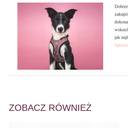
Dobrze
zakupów
dokona
wskazó
jak naj
Sprawd
ZOBACZ RÓWNIEŻ