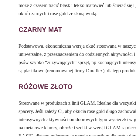
może z czasem tracić blask i lekko matowieć lub ścierać się i
okuć czarnych i rose gold ze słoną wodą.
CZARNY MAT
Podstawowa, ekonomiczna wersja okuć stosowana w naszych 
uniwersalne, z przeznaczeniem do codziennych aktywności i 
psów szybko “zużywających” sprzęt, np kochających intensy
są plastikowe (renomowanej firmy Duraflex), dlatego produkt
RÓŻOWE ZŁOTO
Stosowane w produktach z linii GLAM. Idealne dla wszystki
spacery. Jeśli zależy Ci, aby okucia rose gold długo zachowa
intensywnych aktywności outdoorowych typu wycieczki w gór
na metalowe klamry, obroże i szelki w wersji GLAM są niec
BASIC, dlatego polecamy je przede wszystkim dla psów dor