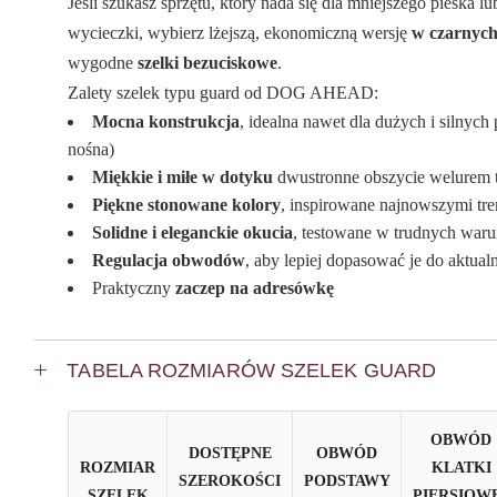
Jeśli szukasz sprzętu, który nada się dla mniejszego pieska l
wycieczki, wybierz lżejszą, ekonomiczną wersję
w czarnyc
wygodne
szelki bezuciskowe
.
Zalety szelek typu guard od DOG AHEAD:
Mocna konstrukcja
, idealna nawet dla dużych i silny
nośna)
Miękkie i miłe w dotyku
dwustronne obszycie welurem t
Piękne stonowane kolory
, inspirowane najnowszymi tr
Solidne i eleganckie okucia
, testowane w trudnych waru
Regulacja obwodów
, aby lepiej dopasować je do aktu
Praktyczny
zaczep na adresówkę
TABELA ROZMIARÓW SZELEK GUARD
OBWÓD
DOSTĘPNE
OBWÓD
ROZMIAR
KLATKI
SZEROKOŚCI
PODSTAWY
SZELEK
PIERSIOW