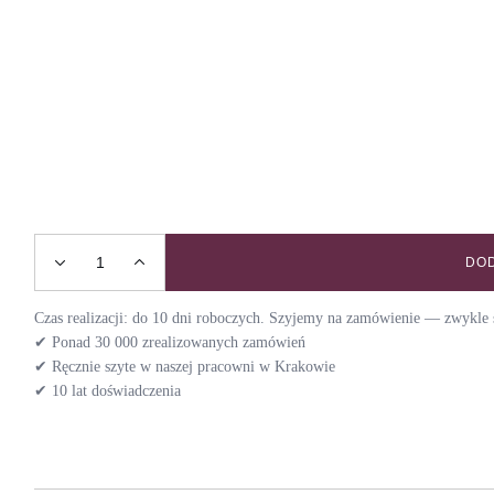
DOD
Szelki guard SEPTEMBER / LEAVES quantity
Czas realizacji: do 10 dni roboczych. Szyjemy na zamówienie — zwykle s
✔ Ponad 30 000 zrealizowanych zamówień
✔ Ręcznie szyte w naszej pracowni w Krakowie
✔ 10 lat doświadczenia