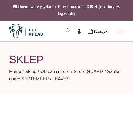
🚚 Darmowa wysyłka do Paczkomatu od 349 zł (nie dotyczy
legowisk)
Skip
to
Koszyk
the
content
SKLEP
Home
Sklep
Obroże i szelki
Szelki GUARD
Szelki
guard SEPTEMBER / LEAVES