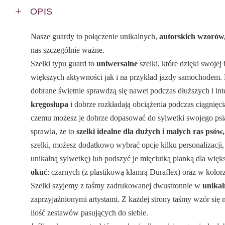
OPIS
Nasze guardy to połączenie unikalnych,
autorskich wzorów,
nas szczególnie ważne.
Szelki typu guard to
uniwersalne
szelki, które dzięki swoje
większych aktywności jak i na przykład jazdy samochodem. 
dobrane świetnie sprawdzą się nawet podczas dłuższych i i
kręgosłupa
i dobrze rozkładają obciążenia podczas ciągnięc
czemu możesz je dobrze dopasować do sylwetki swojego psia
sprawia, że to
szelki idealne dla dużych i małych ras psów
szelki, możesz dodatkowo wybrać opcje kilku personalizacji,
unikalną sylwetkę) lub podszyć je mięciutką pianką dla więk
okuć
: czarnych (z plastikową klamrą Duraflex) oraz w kolor
Szelki szyjemy z taśmy zadrukowanej dwustronnie w
unika
zaprzyjaźnionymi artystami. Z każdej strony taśmy wzór się 
ilość zestawów pasujących do siebie.