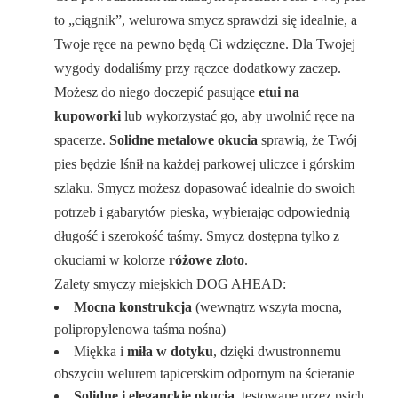
to „ciągnik”, welurowa smycz sprawdzi się idealnie, a
Twoje ręce na pewno będą Ci wdzięczne. Dla Twojej
wygody dodaliśmy przy rączce dodatkowy zaczep.
Możesz do niego doczepić pasujące
etui na
kupoworki
lub wykorzystać go, aby uwolnić ręce na
spacerze.
Solidne metalowe okucia
sprawią, że Twój
pies będzie lśnił na każdej parkowej uliczce i górskim
szlaku. Smycz możesz dopasować idealnie do swoich
potrzeb i gabarytów pieska, wybierając odpowiednią
długość i szerokość taśmy. Smycz dostępna tylko z
okuciami w kolorze
różowe złoto
.
Zalety smyczy miejskich DOG AHEAD:
Mocna konstrukcja
(wewnątrz wszyta mocna,
polipropylenowa taśma nośna)
Miękka i
miła w dotyku
, dzięki dwustronnemu
obszyciu welurem tapicerskim odpornym na ścieranie
Solidne i eleganckie okucia
, testowane przez psich