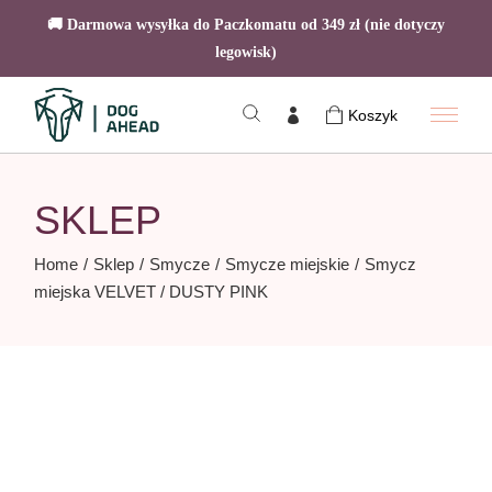
🚚 Darmowa wysyłka do Paczkomatu od 349 zł (nie dotyczy
legowisk)
Skip
to
Koszyk
the
content
SKLEP
Home
Sklep
Smycze
Smycze miejskie
Smycz
miejska VELVET / DUSTY PINK