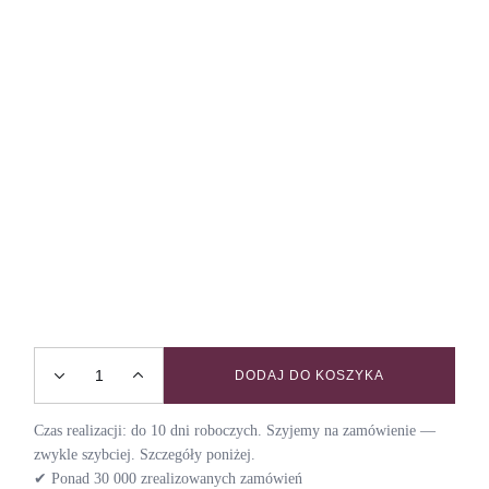
DODAJ DO KOSZYKA
Smycz miejska VELVET / DUSTY PINK quantity
Czas realizacji: do 10 dni roboczych. Szyjemy na zamówienie —
zwykle szybciej. Szczegóły poniżej.
✔ Ponad 30 000 zrealizowanych zamówień