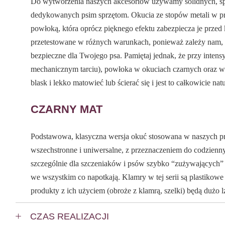
Do wytworzenia naszych akcesoriów używamy solidnych, s
dedykowanych psim sprzętom. Okucia ze stopów metali w pr
powłoką, która oprócz pięknego efektu zabezpiecza je przed 
przetestowane w różnych warunkach, ponieważ zależy nam, ż
bezpieczne dla Twojego psa. Pamiętaj jednak, że przy inte
mechanicznym tarciu), powłoka w okuciach czarnych oraz w 
blask i lekko matowieć lub ścierać się i jest to całkowicie nat
CZARNY MAT
Podstawowa, klasyczna wersja okuć stosowana w naszych pr
wszechstronne i uniwersalne, z przeznaczeniem do codzienn
szczególnie dla szczeniaków i psów szybko “zużywających” 
we wszystkim co napotkają. Klamry w tej serii są plastikow
produkty z ich użyciem (obroże z klamrą, szelki) będą dużo l
CZAS REALIZACJI