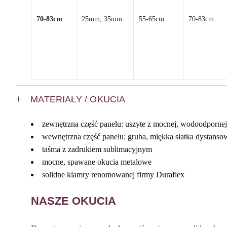
70-83cm
25mm, 35mm
55-65cm
70-83cm
MATERIAŁY / OKUCIA
zewnętrzna część panelu: uszyte z mocnej, wodoodporne
wewnętrzna część panelu: gruba, miękka siatka dystans
taśma z zadrukiem sublimacyjnym
mocne, spawane okucia metalowe
solidne klamry renomowanej firmy Duraflex
NASZE OKUCIA