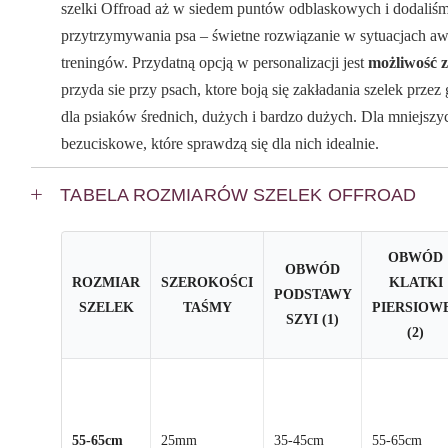
szelki Offroad aż w siedem puntów odblaskowych i dodaliśm
przytrzymywania psa – świetne rozwiązanie w sytuacjach a
treningów. Przydatną opcją w personalizacji jest
możliwość z
przyda sie przy psach, ktore boją się zakładania szelek prze
dla psiaków średnich, dużych i bardzo dużych. Dla mniejszy
bezuciskowe, które sprawdzą się dla nich idealnie.
TABELA ROZMIARÓW SZELEK OFFROAD
OBWÓD
OBWÓD
ROZMIAR
SZEROKOŚCI
KLATKI
PODSTAWY
SZELEK
TAŚMY
PIERSIOW
SZYI (1)
(2)
55-65cm
25mm
35-45cm
55-65cm