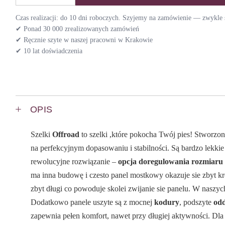
Czas realizacji: do 10 dni roboczych. Szyjemy na zamówienie — zwykle s
✔ Ponad 30 000 zrealizowanych zamówień
✔ Ręcznie szyte w naszej pracowni w Krakowie
✔ 10 lat doświadczenia
OPIS
Szelki
Offroad
to szelki ,które pokocha Twój pies! Stworzo
na perfekcyjnym dopasowaniu i stabilności. Są bardzo lekkie 
rewolucyjne rozwiązanie –
opcja doregulowania rozmiaru
ma inna budowę i czesto panel mostkowy okazuje sie zbyt kró
zbyt długi co powoduje skolei zwijanie sie panelu. W naszyc
Dodatkowo panele uszyte są z mocnej
kodury
, podszyte
odd
zapewnia pełen komfort, nawet przy długiej aktywności. Dl