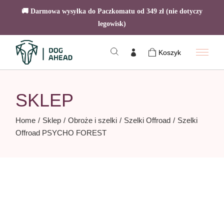
🚚 Darmowa wysyłka do Paczkomatu od 349 zł (nie dotyczy
legowisk)
Skip
to
Koszyk
the
content
SKLEP
Home
Sklep
Obroże i szelki
Szelki Offroad
Szelki
Offroad PSYCHO FOREST