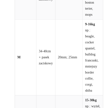
boston
terier,
mops
9-16kg
np.:
beagle,
cocker
spaniel,
34-40cm
bulldog
M
+ pasek
20mm; 25mm
francuski,
zaciskowy
mniejszy
border
collie,
corgi,
shiba
15-30kg
np.: wyżeł,