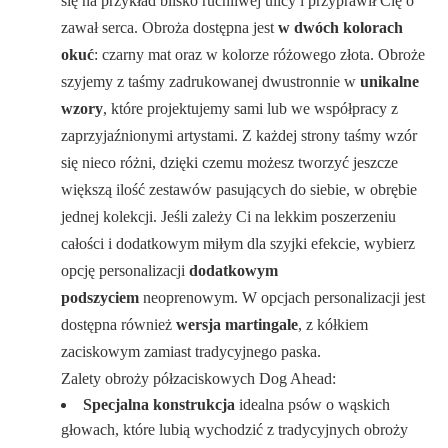
się na przykład blisko ruchliwej ulicy i przyprawił Cię o
zawał serca. Obroża dostępna jest
w dwóch kolorach
okuć
: czarny mat oraz w kolorze różowego złota. Obroże
szyjemy z taśmy zadrukowanej dwustronnie w
unikalne
wzory
, które projektujemy sami lub we współpracy z
zaprzyjaźnionymi artystami. Z każdej strony taśmy wzór
się nieco różni, dzięki czemu możesz tworzyć jeszcze
większą ilość zestawów pasujących do siebie, w obrębie
jednej kolekcji. Jeśli zależy Ci na lekkim poszerzeniu
całości i dodatkowym miłym dla szyjki efekcie, wybierz
opcję personalizacji
dodatkowym
podszyciem
neoprenowym. W opcjach personalizacji jest
dostępna również
wersja martingale
, z kółkiem
zaciskowym zamiast tradycyjnego paska.
Zalety obroży półzaciskowych Dog Ahead:
Specjalna konstrukcja
idealna psów o wąskich
głowach, które lubią wychodzić z tradycyjnych obroży