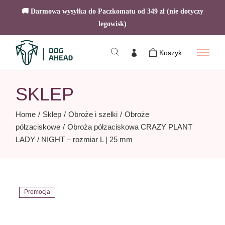
🚚 Darmowa wysyłka do Paczkomatu od 349 zł (nie dotyczy
legowisk)
Skip
to
Koszyk
the
content
SKLEP
Home
Sklep
Obroże i szelki
Obroże
półzaciskowe
Obroża półzaciskowa CRAZY PLANT
LADY / NIGHT – rozmiar L | 25 mm
Promocja