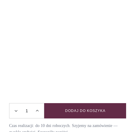
DODAJ DO KOSZYKA
Obroża półzaciskowa CRAZY PLANT LADY / NIGHT - rozmia
Czas realizacji: do 10 dni roboczych. Szyjemy na zamówienie —