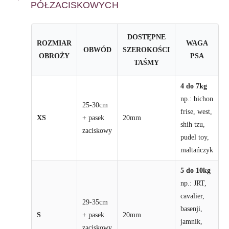
PÓŁZACISKOWYCH
DOSTĘPNE
ROZMIAR
WAGA
OBWÓD
SZEROKOŚCI
OBROŻY
PSA
TAŚMY
4 do 7kg
np.: bichon
25-30cm
frise, west,
XS
+ pasek
20mm
shih tzu,
zaciskowy
pudel toy,
maltańczyk
5 do 10kg
np.: JRT,
cavalier,
29-35cm
basenji,
S
+ pasek
20mm
jamnik,
zaciskowy