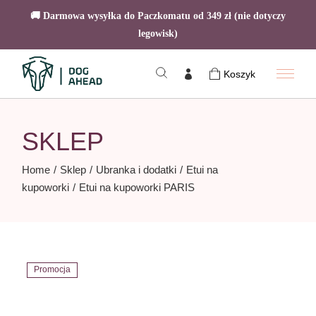
🚚 Darmowa wysyłka do Paczkomatu od 349 zł (nie dotyczy
legowisk)
Skip
to
Koszyk
the
content
SKLEP
Home
Sklep
Ubranka i dodatki
Etui na
kupoworki
Etui na kupoworki PARIS
Promocja