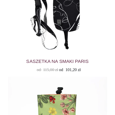
SASZETKA NA SMAKI PARIS
od
115,00
zł
od
101,20
zł