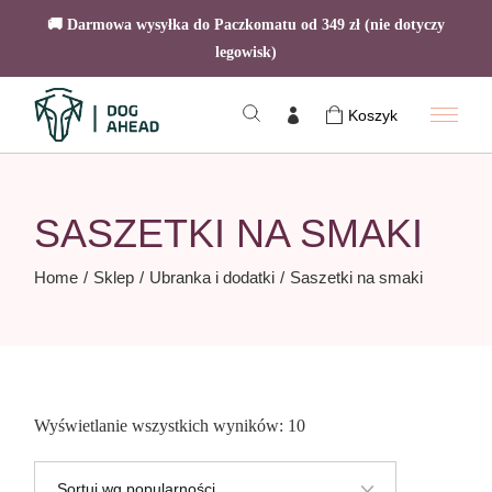
🚚 Darmowa wysyłka do Paczkomatu od 349 zł (nie dotyczy
legowisk)
Skip
to
Koszyk
the
content
SASZETKI NA SMAKI
Home
Sklep
Ubranka i dodatki
Saszetki na smaki
Posortowane
Wyświetlanie wszystkich wyników: 10
według
popularności