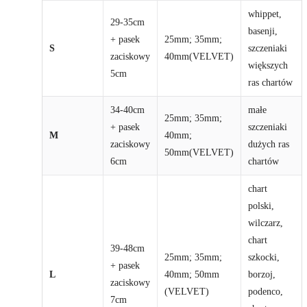
whippet,
29-35cm
basenji,
+ pasek
25mm; 35mm;
S
szczeniaki
zaciskowy
40mm(VELVET)
większych
5cm
ras chartów
34-40cm
małe
25mm; 35mm;
+ pasek
szczeniaki
M
40mm;
zaciskowy
dużych ras
50mm(VELVET)
6cm
chartów
chart
polski,
wilczarz,
chart
39-48cm
25mm; 35mm;
szkocki,
+ pasek
L
40mm; 50mm
borzoj,
zaciskowy
(VELVET)
podenco,
7cm