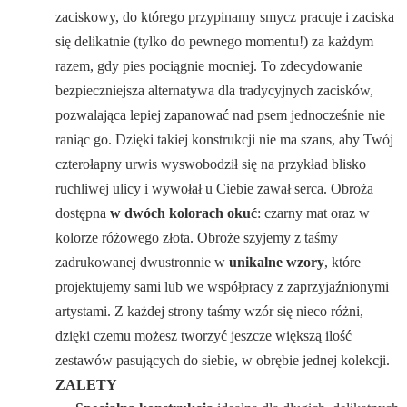
zaciskowy, do którego przypinamy smycz pracuje i zaciska
się delikatnie (tylko do pewnego momentu!) za każdym
razem, gdy pies pociągnie mocniej. To zdecydowanie
bezpieczniejsza alternatywa dla tradycyjnych zacisków,
pozwalająca lepiej zapanować nad psem jednocześnie nie
raniąc go. Dzięki takiej konstrukcji nie ma szans, aby Twój
czterołapny urwis wyswobodził się na przykład blisko
ruchliwej ulicy i wywołał u Ciebie zawał serca. Obroża
dostępna
w dwóch kolorach okuć
: czarny mat oraz w
kolorze różowego złota. Obroże szyjemy z taśmy
zadrukowanej dwustronnie w
unikalne wzory
, które
projektujemy sami lub we współpracy z zaprzyjaźnionymi
artystami. Z każdej strony taśmy wzór się nieco różni,
dzięki czemu możesz tworzyć jeszcze większą ilość
zestawów pasujących do siebie, w obrębie jednej kolekcji.
ZALETY