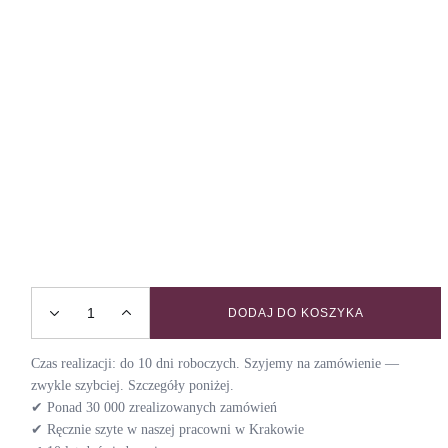
DODAJ DO KOSZYKA
Obroża dla chartów AMOUR / PUZZLE quantity
Czas realizacji: do 10 dni roboczych. Szyjemy na zamówienie —
zwykle szybciej. Szczegóły poniżej.
✔ Ponad 30 000 zrealizowanych zamówień
✔ Ręcznie szyte w naszej pracowni w Krakowie