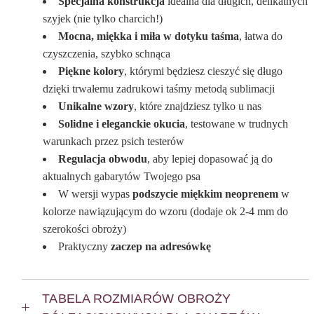
Specjalna konstrukcja
idealna dla długich, delikatnych
szyjek (nie tylko charcich!)
Mocna, miękka i miła w dotyku taśma
, łatwa do
czyszczenia, szybko schnąca
Piękne kolory
, którymi będziesz cieszyć się długo
dzięki trwałemu zadrukowi taśmy metodą sublimacji
Unikalne wzory
, które znajdziesz tylko u nas
Solidne i eleganckie okucia
, testowane w trudnych
warunkach przez psich testerów
Regulacja obwodu
, aby lepiej dopasować ją do
aktualnych gabarytów Twojego psa
W wersji wypas
podszycie miękkim neoprenem
w
kolorze nawiązującym do wzoru (dodaje ok 2-4 mm do
szerokości obroży)
Praktyczny
zaczep na adresówkę
TABELA ROZMIARÓW OBROŻY