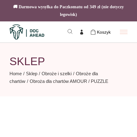
🚚 Darmowa wysyłka do Paczkomatu od 349 zł (nie dotyczy
legowisk)
Skip
to
Koszyk
the
content
SKLEP
Home
Sklep
Obroże i szelki
Obroże dla
chartów
Obroża dla chartów AMOUR / PUZZLE