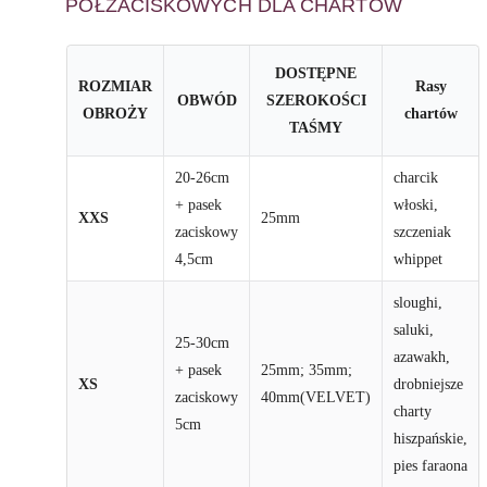
PÓŁZACISKOWYCH DLA CHARTÓW
DOSTĘPNE
ROZMIAR
Rasy
OBWÓD
SZEROKOŚCI
OBROŻY
chartów
TAŚMY
20-26cm
charcik
+ pasek
włoski,
XXS
25mm
zaciskowy
szczeniak
4,5cm
whippet
sloughi,
saluki,
25-30cm
azawakh,
+ pasek
25mm; 35mm;
XS
drobniejsze
zaciskowy
40mm(VELVET)
charty
5cm
hiszpańskie,
pies faraona