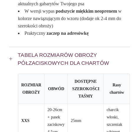
aktualnych gabarytów Twojego psa
W wersji wypas
podszycie miękkim neoprenem
w
kolorze nawiązującym do wzoru (dodaje ok 2-4 mm do
szerokości obroży)
Praktyczny
zaczep na adresówkę
TABELA ROZMIARÓW OBROŻY
PÓŁZACISKOWYCH DLA CHARTÓW
DOSTĘPNE
ROZMIAR
Rasy
OBWÓD
SZEROKOŚCI
OBROŻY
chartów
TAŚMY
20-26cm
charcik
+ pasek
włoski,
XXS
25mm
zaciskowy
szczeniak
4,5cm
whippet