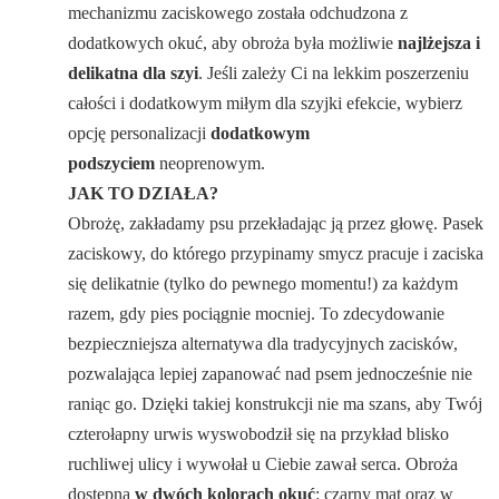
mechanizmu zaciskowego została odchudzona z
dodatkowych okuć, aby obroża była możliwie
najlżejsza i
delikatna dla szyi
. Jeśli zależy Ci na lekkim poszerzeniu
całości i dodatkowym miłym dla szyjki efekcie, wybierz
opcję personalizacji
dodatkowym
podszyciem
neoprenowym.
JAK TO DZIAŁA?
Obrożę, zakładamy psu przekładając ją przez głowę. Pasek
zaciskowy, do którego przypinamy smycz pracuje i zaciska
się delikatnie (tylko do pewnego momentu!) za każdym
razem, gdy pies pociągnie mocniej. To zdecydowanie
bezpieczniejsza alternatywa dla tradycyjnych zacisków,
pozwalająca lepiej zapanować nad psem jednocześnie nie
raniąc go. Dzięki takiej konstrukcji nie ma szans, aby Twój
czterołapny urwis wyswobodził się na przykład blisko
ruchliwej ulicy i wywołał u Ciebie zawał serca. Obroża
dostępna
w dwóch kolorach okuć
: czarny mat oraz w