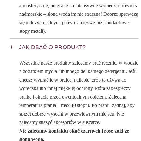
atmosferyczne, polecane na intensywne wycieczki, również
nadmorskie – słona woda im nie straszna! Dobrze sprawdzą
się u dużych, silnych psów (są cięższe niż standardowe
stopy metali).
JAK DBAĆ O PRODUKT?
Wszystkie nasze produkty zalecamy prać ręcznie, w wodzie
z dodatkiem mydła lub innego delikatnego detergentu. Jeśli
chcesz wyprać je w pralce, najlepiej zrób to używając
woreczka lub innej miękkiej ochrony, która zabezpieczy
pralkę i okucia przed ewentualnym obiciem. Zalecana
temperatura prania – max 40 stopni. Po praniu zadbaj, aby
sprzęt dobrze wysechł w przewiewnym miejscu. Nie
zalecamy suszyć akcesoriów w suszarce.
Nie zalecamy kontaktu okuć czarnych i rose gold ze
słoną wodą.