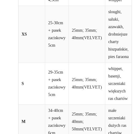
sloughi,
saluki,
25-30cm
azawakh,
+ pasek
25mm; 35mm;
XS
drobniejsze
zaciskowy
40mm(VELVET)
charty
5cm
hiszpańskie,
pies faraona
whippet,
29-35cm
basenji,
+ pasek
25mm; 35mm;
S
szczeniaki
zaciskowy
40mm(VELVET)
większych
5cm
ras chartów
34-40cm
małe
25mm; 35mm;
+ pasek
szczeniaki
M
40mm;
zaciskowy
dużych ras
50mm(VELVET)
6cm
chartów