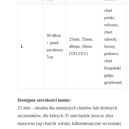
chart
polski,
wilczarz,
chart
39-48cm
25mm; 35mm;
szkocki,
+ pasek
L
40mm; 50mm
borzoj,
zaciskowy
(VELVET)
podenco,
7cm
chart
hiszpański
galgo,
greyhound
Dostępne szerokości taśmy:
25 mm – idealna dla mniejszych chartów lub drobnych
szczeniaków, dla których 35 mm będzie jeszcze zbyt
masywna (np charcik włoski, kilkumiesięczne szczeniaki