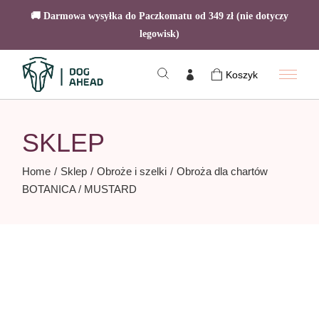
🚚 Darmowa wysyłka do Paczkomatu od 349 zł (nie dotyczy
legowisk)
Skip
to
Koszyk
the
content
SKLEP
Home
Sklep
Obroże i szelki
Obroża dla chartów
BOTANICA / MUSTARD