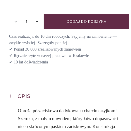
DODAJ DO KOSZYKA
Obroża dla chartów BOTANICA / MUSTARD quantity
Czas realizacji: do 10 dni roboczych. Szyjemy na zamówienie —
zwykle szybciej. Szczegóły poniżej.
✔ Ponad 30 000 zrealizowanych zamówień
✔ Ręcznie szyte w naszej pracowni w Krakowie
✔ 10 lat doświadczenia
OPIS
Obroża półzaciskowa dedykowana charcim szyjkom!
Szeroka, z małym obwodem, który łatwo dopasować i
nieco skróconym paskiem zaciskowym. Konstrukcja