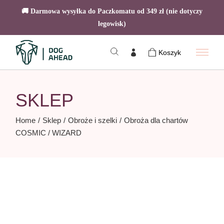
🚚 Darmowa wysyłka do Paczkomatu od 349 zł (nie dotyczy
legowisk)
Skip
to
Koszyk
the
content
SKLEP
Home
Sklep
Obroże i szelki
Obroża dla chartów
COSMIC / WIZARD