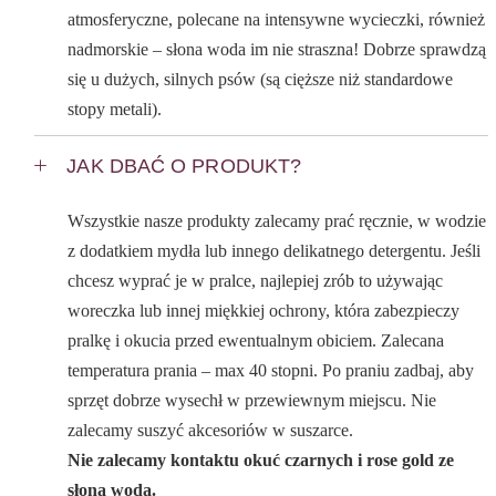
atmosferyczne, polecane na intensywne wycieczki, również
nadmorskie – słona woda im nie straszna! Dobrze sprawdzą
się u dużych, silnych psów (są cięższe niż standardowe
stopy metali).
JAK DBAĆ O PRODUKT?
Wszystkie nasze produkty zalecamy prać ręcznie, w wodzie
z dodatkiem mydła lub innego delikatnego detergentu. Jeśli
chcesz wyprać je w pralce, najlepiej zrób to używając
woreczka lub innej miękkiej ochrony, która zabezpieczy
pralkę i okucia przed ewentualnym obiciem. Zalecana
temperatura prania – max 40 stopni. Po praniu zadbaj, aby
sprzęt dobrze wysechł w przewiewnym miejscu. Nie
zalecamy suszyć akcesoriów w suszarce.
Nie zalecamy kontaktu okuć czarnych i rose gold ze
słoną wodą.