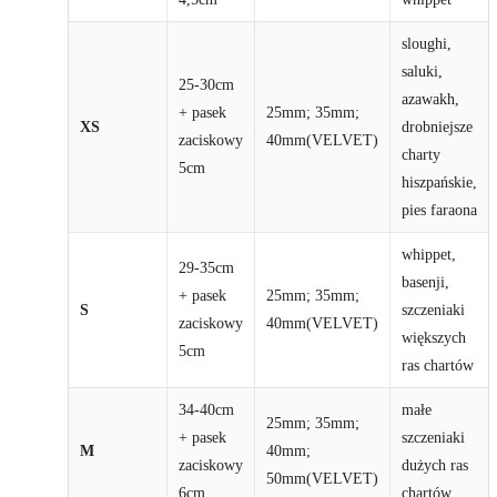
sloughi,
saluki,
25-30cm
azawakh,
+ pasek
25mm; 35mm;
XS
drobniejsze
zaciskowy
40mm(VELVET)
charty
5cm
hiszpańskie,
pies faraona
whippet,
29-35cm
basenji,
+ pasek
25mm; 35mm;
S
szczeniaki
zaciskowy
40mm(VELVET)
większych
5cm
ras chartów
34-40cm
małe
25mm; 35mm;
+ pasek
szczeniaki
M
40mm;
zaciskowy
dużych ras
50mm(VELVET)
6cm
chartów