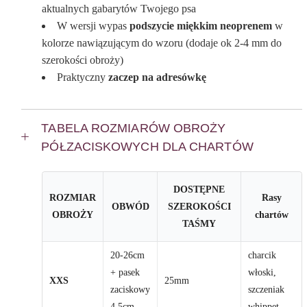
aktualnych gabarytów Twojego psa
W wersji wypas
podszycie miękkim neoprenem
w
kolorze nawiązującym do wzoru (dodaje ok 2-4 mm do
szerokości obroży)
Praktyczny
zaczep na adresówkę
TABELA ROZMIARÓW OBROŻY
PÓŁZACISKOWYCH DLA CHARTÓW
DOSTĘPNE
ROZMIAR
Rasy
OBWÓD
SZEROKOŚCI
OBROŻY
chartów
TAŚMY
20-26cm
charcik
+ pasek
włoski,
XXS
25mm
zaciskowy
szczeniak
4,5cm
whippet