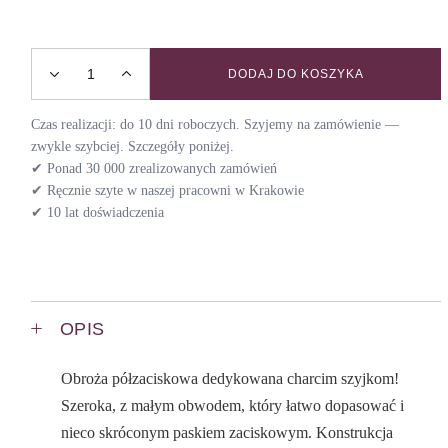
DODAJ DO KOSZYKA
Obroża dla chartów COSMIC / WIZARD quantity
Czas realizacji: do 10 dni roboczych. Szyjemy na zamówienie —
zwykle szybciej. Szczegóły poniżej.
✔ Ponad 30 000 zrealizowanych zamówień
✔ Ręcznie szyte w naszej pracowni w Krakowie
✔ 10 lat doświadczenia
OPIS
Obroża półzaciskowa dedykowana charcim szyjkom!
Szeroka, z małym obwodem, który łatwo dopasować i
nieco skróconym paskiem zaciskowym. Konstrukcja