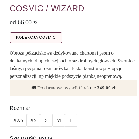
COSMIC / WIZARD
od
66,00
zł
KOLEKCJA COSMIC
Obroża półzaciskowa dedykowana chartom i psom o
delikatnych, długich szyjkach oraz drobnych głowach. Szerokie
taśmy, specjalna rozmiarówka i lekka konstrukcja + opcje
personalizacji, np miękkie podszycie pianką neoprenową.
🚚 Do darmowej wysyłki brakuje
349,00
zł
Rozmiar
XXS
XS
S
M
L
Szerokość taśmy