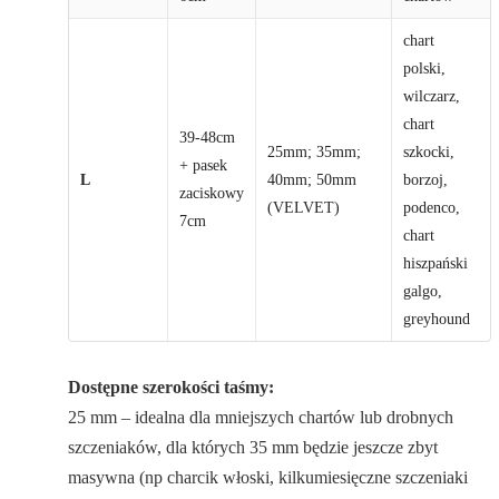
chart
polski,
wilczarz,
chart
39-48cm
25mm; 35mm;
szkocki,
+ pasek
L
40mm; 50mm
borzoj,
zaciskowy
(VELVET)
podenco,
7cm
chart
hiszpański
galgo,
greyhound
Dostępne szerokości taśmy:
25 mm – idealna dla mniejszych chartów lub drobnych
szczeniaków, dla których 35 mm będzie jeszcze zbyt
masywna (np charcik włoski, kilkumiesięczne szczeniaki