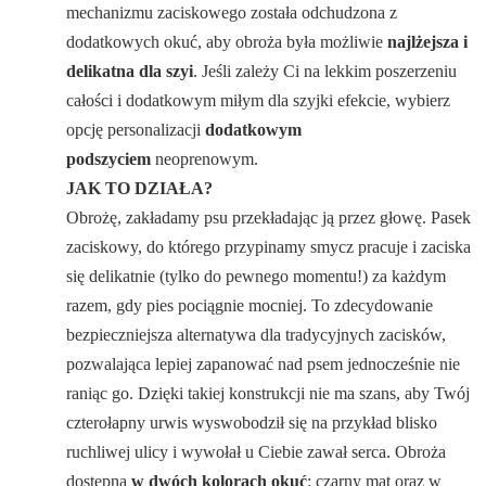
mechanizmu zaciskowego została odchudzona z
dodatkowych okuć, aby obroża była możliwie
najlżejsza i
delikatna dla szyi
. Jeśli zależy Ci na lekkim poszerzeniu
całości i dodatkowym miłym dla szyjki efekcie, wybierz
opcję personalizacji
dodatkowym
podszyciem
neoprenowym.
JAK TO DZIAŁA?
Obrożę, zakładamy psu przekładając ją przez głowę. Pasek
zaciskowy, do którego przypinamy smycz pracuje i zaciska
się delikatnie (tylko do pewnego momentu!) za każdym
razem, gdy pies pociągnie mocniej. To zdecydowanie
bezpieczniejsza alternatywa dla tradycyjnych zacisków,
pozwalająca lepiej zapanować nad psem jednocześnie nie
raniąc go. Dzięki takiej konstrukcji nie ma szans, aby Twój
czterołapny urwis wyswobodził się na przykład blisko
ruchliwej ulicy i wywołał u Ciebie zawał serca. Obroża
dostępna
w dwóch kolorach okuć
: czarny mat oraz w