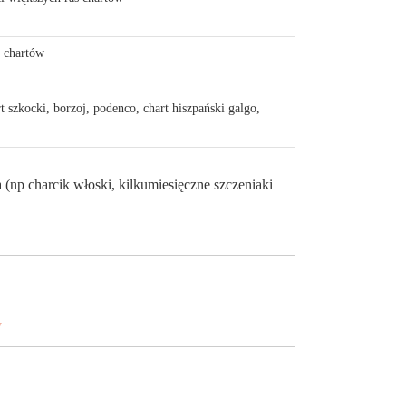
s chartów
rt szkocki, borzoj, podenco, chart hiszpański galgo,
(np charcik włoski, kilkumiesięczne szczeniaki
y