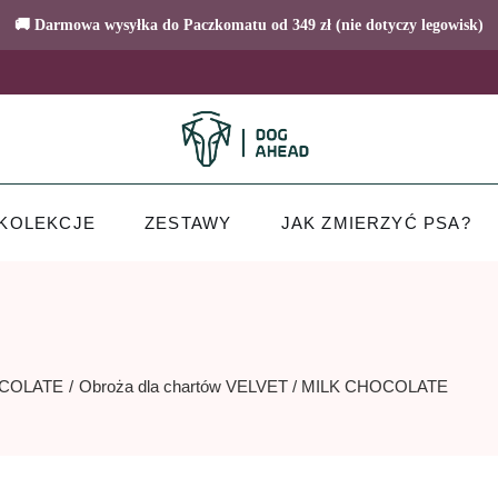
🚚 Darmowa wysyłka do Paczkomatu od 349 zł (nie dotyczy legowisk)
KOLEKCJE
ZESTAWY
JAK ZMIERZYĆ PSA?
OCOLATE
Obroża dla chartów VELVET / MILK CHOCOLATE