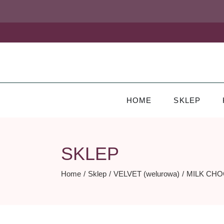
Skip
to
the
content
HOME
SKLEP
SKLEP
Home
Sklep
VELVET (welurowa)
MILK CH