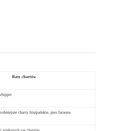
Rasy chartów
whippet
robniejsze charty hiszpańskie, pies faraona
ki większych ras chartów