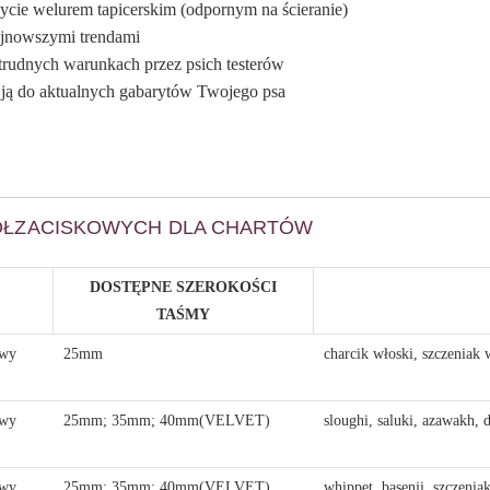
cie welurem tapicerskim (odpornym na ścieranie)
ajnowszymi trendami
 trudnych warunkach przez psich testerów
ć ją do aktualnych gabarytów Twojego psa
ÓŁZACISKOWYCH DLA CHARTÓW
DOSTĘPNE SZEROKOŚCI
TAŚMY
owy
25mm
charcik włoski, szczeniak 
owy
25mm; 35mm; 40mm(VELVET)
sloughi, saluki, azawakh, d
owy
25mm; 35mm; 40mm(VELVET)
whippet, basenji, szczenia