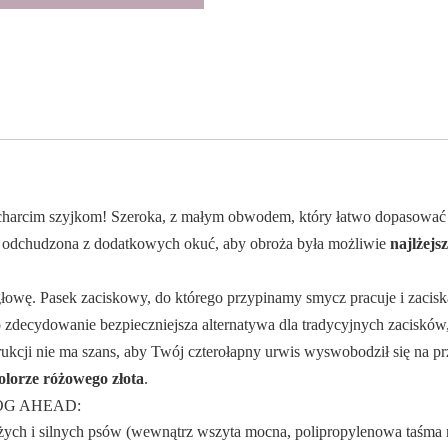
harcim szyjkom! Szeroka, z małym obwodem, który łatwo dopasować 
 odchudzona z dodatkowych okuć, aby obroża była możliwie
najlżejsz
głowę. Pasek zaciskowy, do którego przypinamy smycz pracuje i zacisk
 zdecydowanie bezpieczniejsza alternatywa dla tradycyjnych zacisków
trukcji nie ma szans, aby Twój czterołapny urwis wyswobodził się na pr
olorze różowego złota
.
 DOG AHEAD:
użych i silnych psów (wewnątrz wszyta mocna, polipropylenowa taśma 