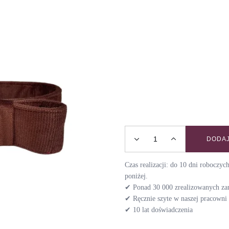
DODAJ
Obroża dla chartów VELV
Czas realizacji: do 10 dni roboczy
poniżej.
✔ Ponad 30 000 zrealizowanych z
✔ Ręcznie szyte w naszej pracown
✔ 10 lat doświadczenia