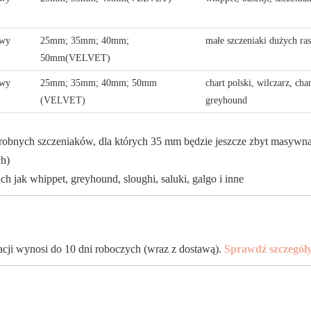
owy
25mm; 35mm; 40mm;
małe szczeniaki dużych ra
50mm(VELVET)
owy
25mm; 35mm; 40mm; 50mm
chart polski, wilczarz, cha
(VELVET)
greyhound
robnych szczeniaków, dla których 35 mm będzie jeszcze zbyt masywna 
ch)
h jak whippet, greyhound, sloughi, saluki, galgo i inne
zacji wynosi do 10 dni roboczych (wraz z dostawą).
Sprawdź szczegół