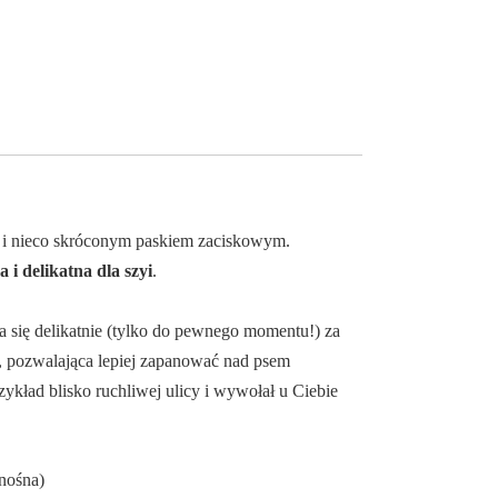
i nieco skróconym paskiem zaciskowym.
a i delikatna dla szyi
.
a się delikatnie (tylko do pewnego momentu!) za
, pozwalająca lepiej zapanować nad psem
zykład blisko ruchliwej ulicy i wywołał u Ciebie
nośna)