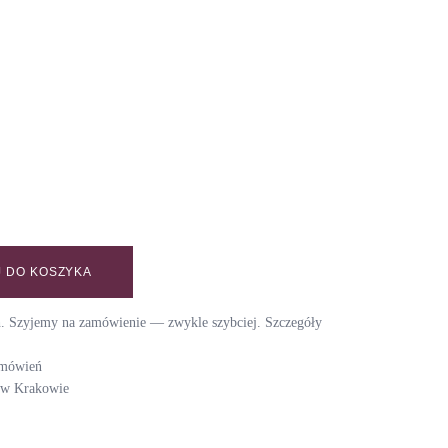
 DO KOSZYKA
ET / MILK CHOCOLATE quantity
ch. Szyjemy na zamówienie — zwykle szybciej. Szczegóły
amówień
i w Krakowie