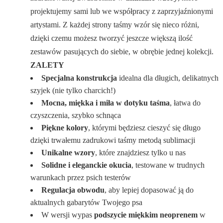
projektujemy sami lub we współpracy z zaprzyjaźnionymi
artystami. Z każdej strony taśmy wzór się nieco różni,
dzięki czemu możesz tworzyć jeszcze większą ilość
zestawów pasujących do siebie, w obrębie jednej kolekcji.
ZALETY
Specjalna konstrukcja
idealna dla długich, delikatnych
szyjek (nie tylko charcich!)
Mocna, miękka i miła w dotyku taśma
, łatwa do
czyszczenia, szybko schnąca
Piękne kolory
, którymi będziesz cieszyć się długo
dzięki trwałemu zadrukowi taśmy metodą sublimacji
Unikalne wzory
, które znajdziesz tylko u nas
Solidne i eleganckie okucia
, testowane w trudnych
warunkach przez psich testerów
Regulacja obwodu
, aby lepiej dopasować ją do
aktualnych gabarytów Twojego psa
W wersji wypas
podszycie miękkim neoprenem
w