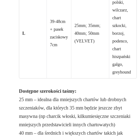
polski,
wilczarz,
chart
39-48cm
25mm; 35mm;
szkocki,
+ pasek
L
40mm; 50mm
borzoj,
zaciskowy
(VELVET)
podenco,
7cm
chart
hiszpański
galgo,
greyhound
Dostępne szerokości taśmy:
25 mm – idealna dla mniejszych chartów lub drobnych
szczeniaków, dla których 35 mm będzie jeszcze zbyt
masywna (np charcik włoski, kilkumiesięczne szczeniaki
mniejszych przedstawicieli innych chartowatych)
40 mm – dla średnich i większych chartów takich jak