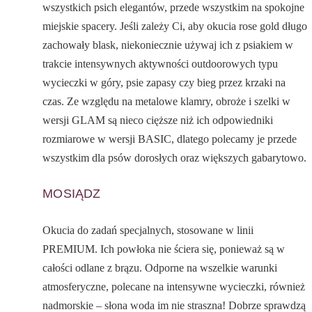
wszystkich psich elegantów, przede wszystkim na spokojne
miejskie spacery. Jeśli zależy Ci, aby okucia rose gold długo
zachowały blask, niekoniecznie używaj ich z psiakiem w
trakcie intensywnych aktywności outdoorowych typu
wycieczki w góry, psie zapasy czy bieg przez krzaki na
czas. Ze względu na metalowe klamry, obroże i szelki w
wersji GLAM są nieco cięższe niż ich odpowiedniki
rozmiarowe w wersji BASIC, dlatego polecamy je przede
wszystkim dla psów dorosłych oraz większych gabarytowo.
MOSIĄDZ
Okucia do zadań specjalnych, stosowane w linii
PREMIUM. Ich powłoka nie ściera się, ponieważ są w
całości odlane z brązu. Odporne na wszelkie warunki
atmosferyczne, polecane na intensywne wycieczki, również
nadmorskie – słona woda im nie straszna! Dobrze sprawdzą