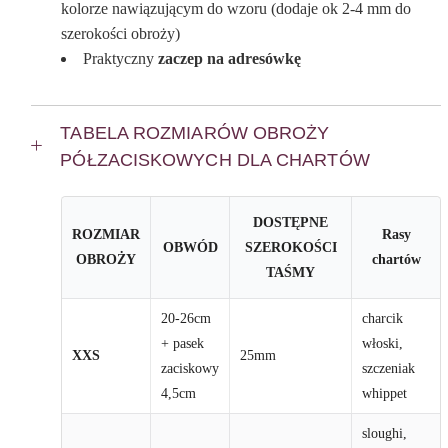
kolorze nawiązującym do wzoru (dodaje ok 2-4 mm do
szerokości obroży)
Praktyczny
zaczep na adresówkę
TABELA ROZMIARÓW OBROŻY
PÓŁZACISKOWYCH DLA CHARTÓW
DOSTĘPNE
ROZMIAR
Rasy
OBWÓD
SZEROKOŚCI
OBROŻY
chartów
TAŚMY
20-26cm
charcik
+ pasek
włoski,
XXS
25mm
zaciskowy
szczeniak
4,5cm
whippet
sloughi,