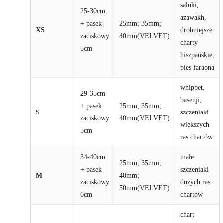
saluki,
25-30cm
azawakh,
+ pasek
25mm; 35mm;
XS
drobniejsze
zaciskowy
40mm(VELVET)
charty
5cm
hiszpańskie,
pies faraona
whippet,
29-35cm
basenji,
+ pasek
25mm; 35mm;
S
szczeniaki
zaciskowy
40mm(VELVET)
większych
5cm
ras chartów
34-40cm
małe
25mm; 35mm;
+ pasek
szczeniaki
M
40mm;
zaciskowy
dużych ras
50mm(VELVET)
6cm
chartów
chart