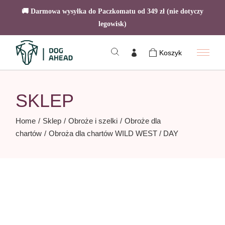
🚚 Darmowa wysyłka do Paczkomatu od 349 zł (nie dotyczy
legowisk)
Skip
to
Koszyk
the
content
SKLEP
Home
Sklep
Obroże i szelki
Obroże dla
chartów
Obroża dla chartów WILD WEST / DAY