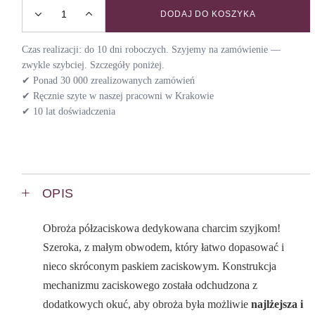
DODAJ DO KOSZYKA
Obroża dla chartów WILD WEST / DAY quantity
Czas realizacji: do 10 dni roboczych. Szyjemy na zamówienie —
zwykle szybciej. Szczegóły poniżej.
✔ Ponad 30 000 zrealizowanych zamówień
✔ Ręcznie szyte w naszej pracowni w Krakowie
✔ 10 lat doświadczenia
OPIS
Obroża półzaciskowa dedykowana charcim szyjkom!
Szeroka, z małym obwodem, który łatwo dopasować i
nieco skróconym paskiem zaciskowym. Konstrukcja
mechanizmu zaciskowego została odchudzona z
dodatkowych okuć, aby obroża była możliwie
najlżejsza i