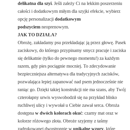
delikatna dla szyi
. Jeśli zależy Ci na lekkim poszerzeniu
całości i dodatkowym miłym dla szyjki efekcie, wybierz
opcję personalizacji
dodatkowym
podszyciem
neoprenowym.
JAK TO DZIAŁA?
Obrożę, zakładamy psu przekładając ją przez głowę. Pasek
zaciskowy, do którego przypinamy smycz pracuje i zaciska
się delikatnie (tylko do pewnego momentu!) za każdym
razem, gdy pies pociągnie mocniej. To zdecydowanie
bezpieczniejsza alternatywa dla tradycyjnych zacisków,
pozwalająca lepiej zapanować nad psem jednocześnie nie
raniąc go. Dzięki takiej konstrukcji nie ma szans, aby Twój
czterołapny urwis wyswobodził się na przykład blisko
ruchliwej ulicy i wywołał u Ciebie zawał serca. Obroża
dostępna
w dwóch kolorach okuć
: czarny mat oraz w
kolorze różowego złota. Obroże szyjemy z taśmy
zadrukowanej dwustronnie w
unikalne wzory
, które