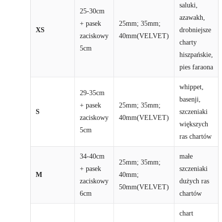
saluki,
25-30cm
azawakh,
+ pasek
25mm; 35mm;
XS
drobniejsze
zaciskowy
40mm(VELVET)
charty
5cm
hiszpańskie,
pies faraona
whippet,
29-35cm
basenji,
+ pasek
25mm; 35mm;
S
szczeniaki
zaciskowy
40mm(VELVET)
większych
5cm
ras chartów
34-40cm
małe
25mm; 35mm;
+ pasek
szczeniaki
M
40mm;
zaciskowy
dużych ras
50mm(VELVET)
6cm
chartów
chart