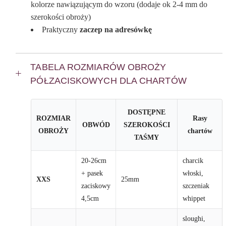
kolorze nawiązującym do wzoru (dodaje ok 2-4 mm do
szerokości obroży)
Praktyczny
zaczep na adresówkę
TABELA ROZMIARÓW OBROŻY
PÓŁZACISKOWYCH DLA CHARTÓW
DOSTĘPNE
ROZMIAR
Rasy
OBWÓD
SZEROKOŚCI
OBROŻY
chartów
TAŚMY
20-26cm
charcik
+ pasek
włoski,
XXS
25mm
zaciskowy
szczeniak
4,5cm
whippet
sloughi,