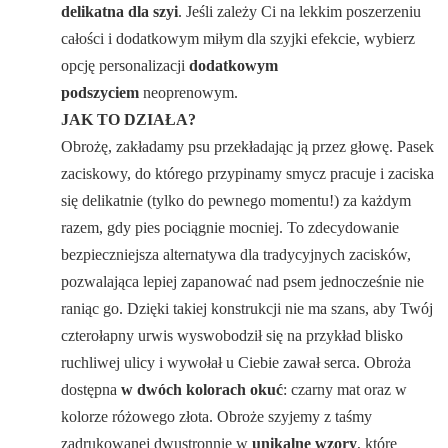
delikatna dla szyi
. Jeśli zależy Ci na lekkim poszerzeniu
całości i dodatkowym miłym dla szyjki efekcie, wybierz
opcję personalizacji
dodatkowym
podszyciem
neoprenowym.
JAK TO DZIAŁA?
Obrożę, zakładamy psu przekładając ją przez głowę. Pasek
zaciskowy, do którego przypinamy smycz pracuje i zaciska
się delikatnie (tylko do pewnego momentu!) za każdym
razem, gdy pies pociągnie mocniej. To zdecydowanie
bezpieczniejsza alternatywa dla tradycyjnych zacisków,
pozwalająca lepiej zapanować nad psem jednocześnie nie
raniąc go. Dzięki takiej konstrukcji nie ma szans, aby Twój
czterołapny urwis wyswobodził się na przykład blisko
ruchliwej ulicy i wywołał u Ciebie zawał serca. Obroża
dostępna
w dwóch kolorach okuć
: czarny mat oraz w
kolorze różowego złota. Obroże szyjemy z taśmy
zadrukowanej dwustronnie w
unikalne wzory
, które