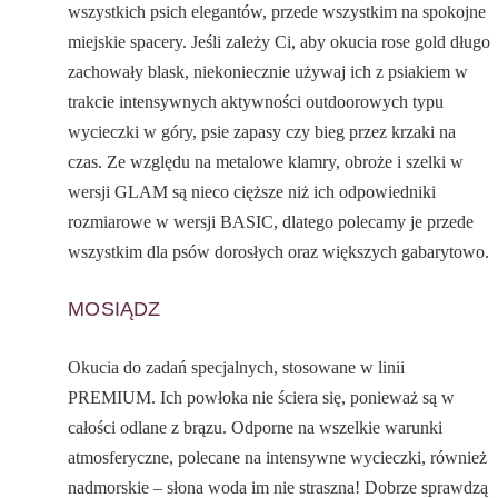
wszystkich psich elegantów, przede wszystkim na spokojne
miejskie spacery. Jeśli zależy Ci, aby okucia rose gold długo
zachowały blask, niekoniecznie używaj ich z psiakiem w
trakcie intensywnych aktywności outdoorowych typu
wycieczki w góry, psie zapasy czy bieg przez krzaki na
czas. Ze względu na metalowe klamry, obroże i szelki w
wersji GLAM są nieco cięższe niż ich odpowiedniki
rozmiarowe w wersji BASIC, dlatego polecamy je przede
wszystkim dla psów dorosłych oraz większych gabarytowo.
MOSIĄDZ
Okucia do zadań specjalnych, stosowane w linii
PREMIUM. Ich powłoka nie ściera się, ponieważ są w
całości odlane z brązu. Odporne na wszelkie warunki
atmosferyczne, polecane na intensywne wycieczki, również
nadmorskie – słona woda im nie straszna! Dobrze sprawdzą