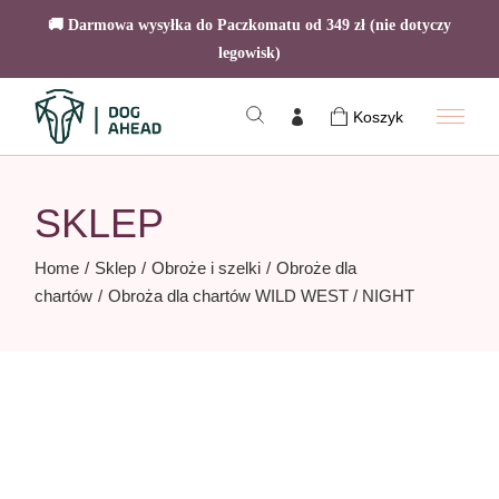
🚚 Darmowa wysyłka do Paczkomatu od 349 zł (nie dotyczy
legowisk)
Skip
to
Koszyk
the
content
SKLEP
Home
Sklep
Obroże i szelki
Obroże dla
chartów
Obroża dla chartów WILD WEST / NIGHT