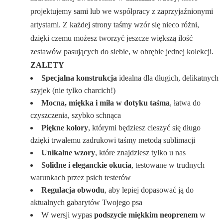
projektujemy sami lub we współpracy z zaprzyjaźnionymi
artystami. Z każdej strony taśmy wzór się nieco różni,
dzięki czemu możesz tworzyć jeszcze większą ilość
zestawów pasujących do siebie, w obrębie jednej kolekcji.
ZALETY
Specjalna konstrukcja
idealna dla długich, delikatnych
szyjek (nie tylko charcich!)
Mocna, miękka i miła w dotyku taśma
, łatwa do
czyszczenia, szybko schnąca
Piękne kolory
, którymi będziesz cieszyć się długo
dzięki trwałemu zadrukowi taśmy metodą sublimacji
Unikalne wzory
, które znajdziesz tylko u nas
Solidne i eleganckie okucia
, testowane w trudnych
warunkach przez psich testerów
Regulacja obwodu
, aby lepiej dopasować ją do
aktualnych gabarytów Twojego psa
W wersji wypas
podszycie miękkim neoprenem
w