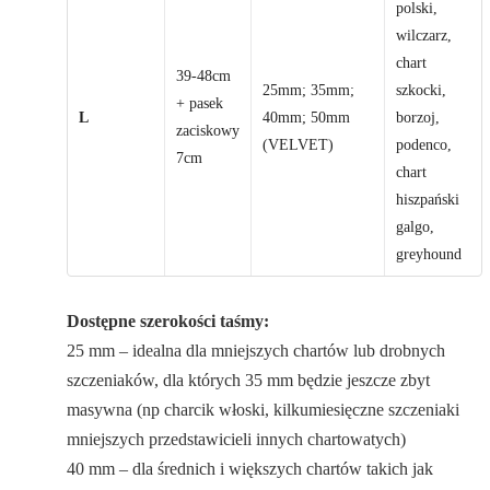
polski,
wilczarz,
chart
39-48cm
25mm; 35mm;
szkocki,
+ pasek
L
40mm; 50mm
borzoj,
zaciskowy
(VELVET)
podenco,
7cm
chart
hiszpański
galgo,
greyhound
Dostępne szerokości taśmy:
25 mm – idealna dla mniejszych chartów lub drobnych
szczeniaków, dla których 35 mm będzie jeszcze zbyt
masywna (np charcik włoski, kilkumiesięczne szczeniaki
mniejszych przedstawicieli innych chartowatych)
40 mm – dla średnich i większych chartów takich jak