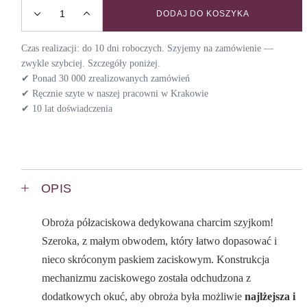
DODAJ DO KOSZYKA
Obroża dla chartów WILD WEST / NIGHT quantity
Czas realizacji: do 10 dni roboczych. Szyjemy na zamówienie —
zwykle szybciej. Szczegóły poniżej.
✔ Ponad 30 000 zrealizowanych zamówień
✔ Ręcznie szyte w naszej pracowni w Krakowie
✔ 10 lat doświadczenia
OPIS
Obroża półzaciskowa dedykowana charcim szyjkom!
Szeroka, z małym obwodem, który łatwo dopasować i
nieco skróconym paskiem zaciskowym. Konstrukcja
mechanizmu zaciskowego została odchudzona z
dodatkowych okuć, aby obroża była możliwie
najlżejsza i