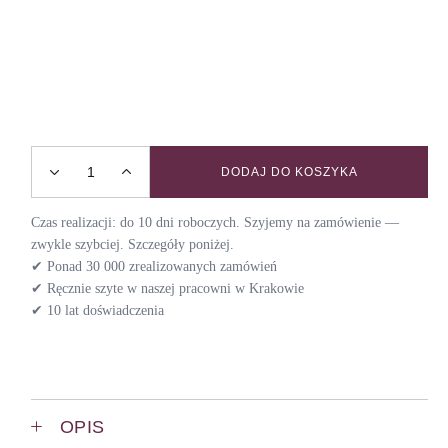
DODAJ DO KOSZYKA
Obroża półzaciskowa CANDY JUNGLE / VIOLET quantity
Czas realizacji: do 10 dni roboczych. Szyjemy na zamówienie —
zwykle szybciej. Szczegóły poniżej.
✔ Ponad 30 000 zrealizowanych zamówień
✔ Ręcznie szyte w naszej pracowni w Krakowie
✔ 10 lat doświadczenia
OPIS