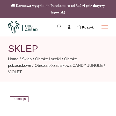
🚚 Darmowa wysyłka do Paczkomatu od 349 zł (nie dotyczy
legowisk)
Skip
to
Koszyk
the
content
SKLEP
Home
Sklep
Obroże i szelki
Obroże
półzaciskowe
Obroża półzaciskowa CANDY JUNGLE /
VIOLET
Promocja