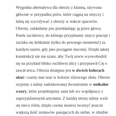
Wygodna alternatywa dla obroży z klamrą, używana
głównie w przypadku psów, które ciągną na smyczy i
lubią się wycofywać z obroży w trakcie spacerów.
Obrożę, zakładamy psu przekładając ją przez głowę.
Pasek zaciskowy, do którego przypinamy smycz pracuje i
zaciska się delikatnie (tylko do pewnego momentu!) za
każdym razem, gdy pies pociągnie mocniej. Dzięki takiej
konstrukcji nie ma szans, aby Twój urwis wyswobodził
się na przykład blisko ruchliwej ulicy i przyprawił Cię o
zawał serca. Obroża dostępna jest
w dwóch kolorach
okuć
: czarny mat oraz w kolorze różowego złota. Obroże
szyjemy z taśmy zadrukowanej dwustronnie w
unikalne
wzory
, które projektujemy sami lub we współpracy z
zaprzyjaźnionymi artystami. Z każdej strony taśmy wzór
się nieco różni, dzięki czemu możesz tworzyć jeszcze
większą ilość zestawów pasujących do siebie, w obrębie