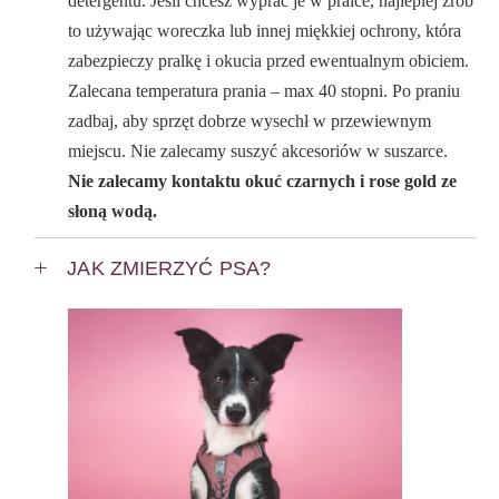
detergentu. Jeśli chcesz wyprać je w pralce, najlepiej zrób
to używając woreczka lub innej miękkiej ochrony, która
zabezpieczy pralkę i okucia przed ewentualnym obiciem.
Zalecana temperatura prania – max 40 stopni. Po praniu
zadbaj, aby sprzęt dobrze wysechł w przewiewnym
miejscu. Nie zalecamy suszyć akcesoriów w suszarce.
Nie zalecamy kontaktu okuć czarnych i rose gold ze
słoną wodą.
JAK ZMIERZYĆ PSA?