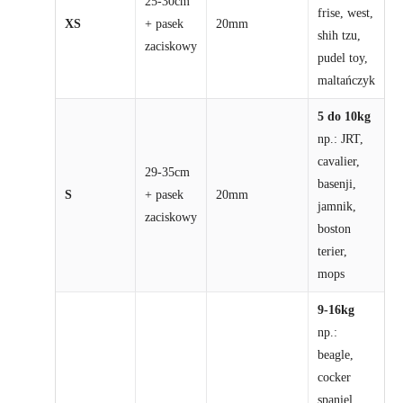
25-30cm
frise, west,
XS
+ pasek
20mm
shih tzu,
zaciskowy
pudel toy,
maltańczyk
5 do 10kg
np.: JRT,
cavalier,
29-35cm
basenji,
S
+ pasek
20mm
jamnik,
zaciskowy
boston
terier,
mops
9-16kg
np.:
beagle,
cocker
spaniel,