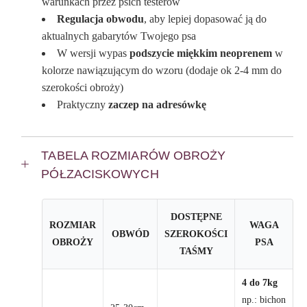
warunkach przez psich testerów
Regulacja obwodu
, aby lepiej dopasować ją do
aktualnych gabarytów Twojego psa
W wersji wypas
podszycie miękkim neoprenem
w
kolorze nawiązującym do wzoru (dodaje ok 2-4 mm do
szerokości obroży)
Praktyczny
zaczep na adresówkę
TABELA ROZMIARÓW OBROŻY
PÓŁZACISKOWYCH
DOSTĘPNE
ROZMIAR
WAGA
OBWÓD
SZEROKOŚCI
OBROŻY
PSA
TAŚMY
4 do 7kg
np.: bichon