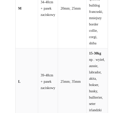
34-40cm
bulldog
M
+ pasek
20mm; 25mm
francuski,
zaciskowy
mniejszy
border
collie,
corgi,
shiba
15-30kg
np.: wyżeł,
aussie,
labrador,
39-48cm
akita,
L
+ pasek
25mm; 35mm
bokser,
zaciskowy
husky,
bullterier,
seter
irlandzki