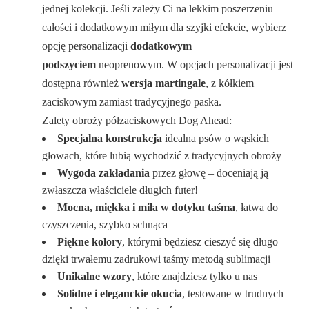
jednej kolekcji. Jeśli zależy Ci na lekkim poszerzeniu
całości i dodatkowym miłym dla szyjki efekcie, wybierz
opcję personalizacji
dodatkowym
podszyciem
neoprenowym. W opcjach personalizacji jest
dostępna również
wersja martingale
, z kółkiem
zaciskowym zamiast tradycyjnego paska.
Zalety obroży półzaciskowych Dog Ahead:
Specjalna konstrukcja
idealna psów o wąskich
głowach, które lubią wychodzić z tradycyjnych obroży
Wygoda zakładania
przez głowę – doceniają ją
zwłaszcza właściciele długich futer!
Mocna, miękka i miła w dotyku taśma
, łatwa do
czyszczenia, szybko schnąca
Piękne kolory
, którymi będziesz cieszyć się długo
dzięki trwałemu zadrukowi taśmy metodą sublimacji
Unikalne wzory
, które znajdziesz tylko u nas
Solidne i eleganckie okucia
, testowane w trudnych