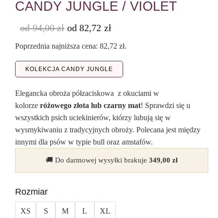
CANDY JUNGLE / VIOLET
od
94,00
zł
od
82,72
zł
Poprzednia najniższa cena:
82,72
zł
.
KOLEKCJA CANDY JUNGLE
Elegancka obroża półzaciskowa z okuciami w
kolorze
różowego złota lub czarny mat
! Sprawdzi się u
wszystkich psich uciekinierów, którzy lubują się w
wysmykiwaniu z tradycyjnych obroży. Polecana jest między
innymi dla psów w typie bull oraz amstafów.
🚚 Do darmowej wysyłki brakuje
349,00
zł
Rozmiar
XS
S
M
L
XL