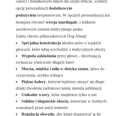
całości i dodatkowym miłym dla szyjki efekcie, wybierz
opcję personalizacji
dodatkowym
podszyciem
neoprenowym. W opcjach personalizacji jest
dostępna również
wersja martingale
, z kółkiem
zaciskowym zamiast tradycyjnego paska.
Zalety obroży półzaciskowych Dog Ahead:
Specjalna konstrukcja
idealna psów o wąskich
głowach, które lubią wychodzić z tradycyjnych obroży
Wygoda zakładania
przez głowę – doceniają ją
zwłaszcza właściciele długich futer!
Mocna, miękka i miła w dotyku taśma
, łatwa do
czyszczenia, szybko schnąca
Piękne kolory
, którymi będziesz cieszyć się długo
dzięki trwałemu zadrukowi taśmy metodą sublimacji
Unikalne wzory
, które znajdziesz tylko u nas
Solidne i eleganckie okucia
, testowane w trudnych
warunkach przez psich testerów
Regulacja obwodu
, aby lepiej dopasować ją do