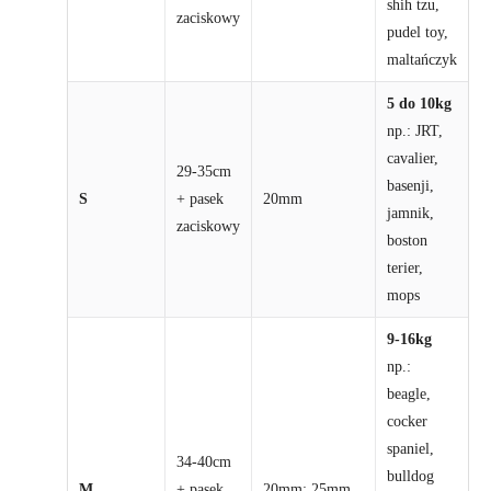
shih tzu,
zaciskowy
pudel toy,
maltańczyk
5 do 10kg
np.: JRT,
cavalier,
29-35cm
basenji,
S
+ pasek
20mm
jamnik,
zaciskowy
boston
terier,
mops
9-16kg
np.:
beagle,
cocker
spaniel,
34-40cm
bulldog
M
+ pasek
20mm; 25mm