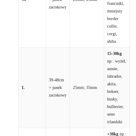
francuski,
zaciskowy
mniejszy
border
collie,
corgi,
shiba
15-30kg
np.: wyżeł,
aussie,
labrador,
39-48cm
akita,
L
+ pasek
25mm; 35mm
bokser,
zaciskowy
husky,
bullterier,
seter
irlandzki
+30kg
np.: