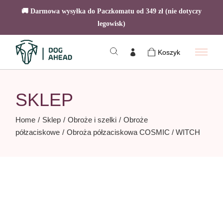
🚚 Darmowa wysyłka do Paczkomatu od 349 zł (nie dotyczy
legowisk)
Skip
to
Koszyk
the
content
SKLEP
Home
Sklep
Obroże i szelki
Obroże
półzaciskowe
Obroża półzaciskowa COSMIC / WITCH