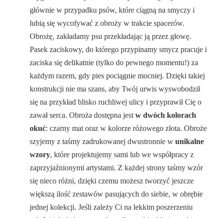
głównie w przypadku psów, które ciągną na smyczy i
lubią się wycofywać z obroży w trakcie spacerów.
Obrożę, zakładamy psu przekładając ją przez głowę.
Pasek zaciskowy, do którego przypinamy smycz pracuje i
zaciska się delikatnie (tylko do pewnego momentu!) za
każdym razem, gdy pies pociągnie mocniej. Dzięki takiej
konstrukcji nie ma szans, aby Twój urwis wyswobodził
się na przykład blisko ruchliwej ulicy i przyprawił Cię o
zawał serca. Obroża dostępna jest
w dwóch kolorach
okuć
: czarny mat oraz w kolorze różowego złota. Obroże
szyjemy z taśmy zadrukowanej dwustronnie w
unikalne
wzory
, które projektujemy sami lub we współpracy z
zaprzyjaźnionymi artystami. Z każdej strony taśmy wzór
się nieco różni, dzięki czemu możesz tworzyć jeszcze
większą ilość zestawów pasujących do siebie, w obrębie
jednej kolekcji. Jeśli zależy Ci na lekkim poszerzeniu