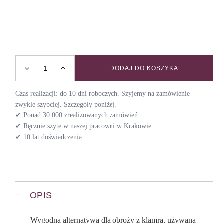
DODAJ DO KOSZYKA
Obroża półzaciskowa COSMIC / WITCH quantity
Czas realizacji: do 10 dni roboczych. Szyjemy na zamówienie —
zwykle szybciej. Szczegóły poniżej.
✔ Ponad 30 000 zrealizowanych zamówień
✔ Ręcznie szyte w naszej pracowni w Krakowie
✔ 10 lat doświadczenia
OPIS
Wygodna alternatywa dla obroży z klamrą, używana