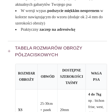
aktualnych gabarytów Twojego psa
W wersji wypas
podszycie miękkim neoprenem
w
kolorze nawiązującym do wzoru (dodaje ok 2-4 mm do
szerokości obroży)
Praktyczny
zaczep na adresówkę
TABELA ROZMIARÓW OBROŻY
PÓŁZACISKOWYCH
DOSTĘPNE
ROZMIAR
WAGA
OBWÓD
SZEROKOŚCI
OBROŻY
PSA
TAŚMY
4 do 7kg
np.: bichon
25-30cm
frise, west,
XS
+ pasek
20mm