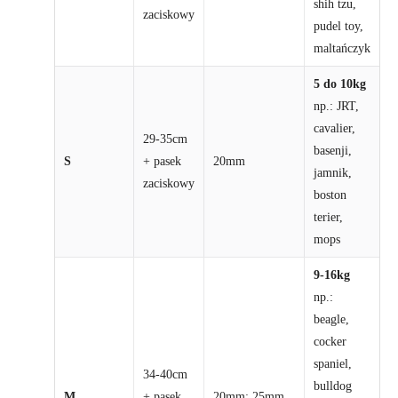
shih tzu,
zaciskowy
pudel toy,
maltańczyk
5 do 10kg
np.: JRT,
cavalier,
29-35cm
basenji,
S
+ pasek
20mm
jamnik,
zaciskowy
boston
terier,
mops
9-16kg
np.:
beagle,
cocker
spaniel,
34-40cm
bulldog
M
+ pasek
20mm; 25mm