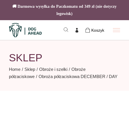
🚚 Darmowa wysyłka do Paczkomatu od 349 zł (nie dotyczy
legowisk)
Skip
to
Koszyk
the
content
SKLEP
Home
Sklep
Obroże i szelki
Obroże
półzaciskowe
Obroża półzaciskowa DECEMBER / DAY