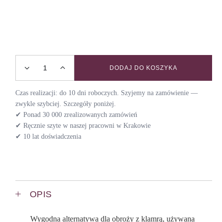
DODAJ DO KOSZYKA
Obroża półzaciskowa DECEMBER / DAY quantity
Czas realizacji: do 10 dni roboczych. Szyjemy na zamówienie —
zwykle szybciej. Szczegóły poniżej.
✔ Ponad 30 000 zrealizowanych zamówień
✔ Ręcznie szyte w naszej pracowni w Krakowie
✔ 10 lat doświadczenia
OPIS
Wygodna alternatywa dla obroży z klamrą, używana