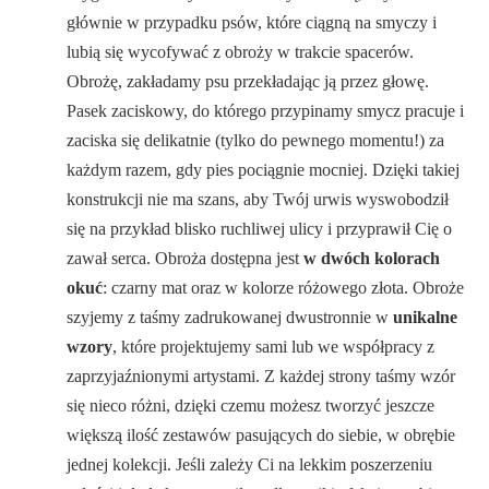
głównie w przypadku psów, które ciągną na smyczy i
lubią się wycofywać z obroży w trakcie spacerów.
Obrożę, zakładamy psu przekładając ją przez głowę.
Pasek zaciskowy, do którego przypinamy smycz pracuje i
zaciska się delikatnie (tylko do pewnego momentu!) za
każdym razem, gdy pies pociągnie mocniej. Dzięki takiej
konstrukcji nie ma szans, aby Twój urwis wyswobodził
się na przykład blisko ruchliwej ulicy i przyprawił Cię o
zawał serca. Obroża dostępna jest
w dwóch kolorach
okuć
: czarny mat oraz w kolorze różowego złota. Obroże
szyjemy z taśmy zadrukowanej dwustronnie w
unikalne
wzory
, które projektujemy sami lub we współpracy z
zaprzyjaźnionymi artystami. Z każdej strony taśmy wzór
się nieco różni, dzięki czemu możesz tworzyć jeszcze
większą ilość zestawów pasujących do siebie, w obrębie
jednej kolekcji. Jeśli zależy Ci na lekkim poszerzeniu