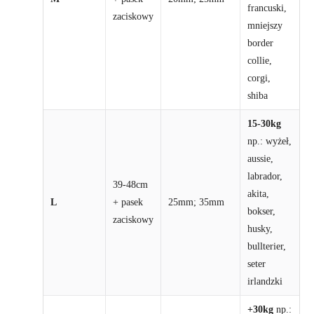
francuski,
zaciskowy
mniejszy
border
collie,
corgi,
shiba
15-30kg
np.: wyżeł,
aussie,
labrador,
39-48cm
akita,
L
+ pasek
25mm; 35mm
bokser,
zaciskowy
husky,
bullterier,
seter
irlandzki
+30kg
np.: