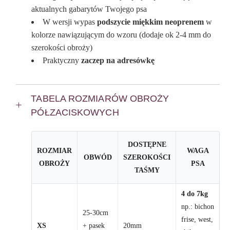
aktualnych gabarytów Twojego psa
W wersji wypas
podszycie miękkim neoprenem
w
kolorze nawiązującym do wzoru (dodaje ok 2-4 mm do
szerokości obroży)
Praktyczny
zaczep na adresówkę
TABELA ROZMIARÓW OBROŻY
PÓŁZACISKOWYCH
DOSTĘPNE
ROZMIAR
WAGA
OBWÓD
SZEROKOŚCI
OBROŻY
PSA
TAŚMY
4 do 7kg
np.: bichon
25-30cm
frise, west,
XS
+ pasek
20mm