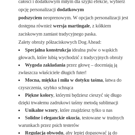
całości i dodatkowym miłym dla szyjki efekcie, wybierz
opcję personalizacji
dodatkowym
podszyciem
neoprenowym. W opcjach personalizacji jest
dostępna również
wersja martingale
, z kółkiem
zaciskowym zamiast tradycyjnego paska.
Zalety obroży półzaciskowych Dog Ahead:
Specjalna konstrukcja
idealna psów o wąskich
głowach, które lubią wychodzić z tradycyjnych obroży
Wygoda zakładania
przez głowę – doceniają ją
zwłaszcza właściciele długich futer!
Mocna, miękka i miła w dotyku taśma
, łatwa do
czyszczenia, szybko schnąca
Piękne kolory
, którymi będziesz cieszyć się długo
dzięki trwałemu zadrukowi taśmy metodą sublimacji
Unikalne wzory
, które znajdziesz tylko u nas
Solidne i eleganckie okucia
, testowane w trudnych
warunkach przez psich testerów
Regulacja obwodu
, aby lepiej dopasować ją do