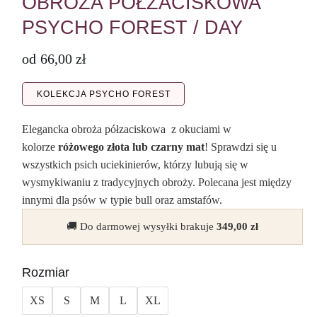
OBROŻA PÓŁZACISKOWA
PSYCHO FOREST / DAY
od
66,00
zł
KOLEKCJA PSYCHO FOREST
Elegancka obroża półzaciskowa z okuciami w
kolorze
różowego złota lub czarny mat
! Sprawdzi się u
wszystkich psich uciekinierów, którzy lubują się w
wysmykiwaniu z tradycyjnych obroży. Polecana jest między
innymi dla psów w typie bull oraz amstafów.
🚚 Do darmowej wysyłki brakuje
349,00
zł
Rozmiar
XS
S
M
L
XL