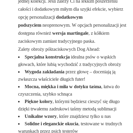
jednej kolekcji. Jeśli zależy Ci na lekkim poszerzeniu
całości i dodatkowym miłym dla szyjki efekcie, wybierz
opcję personalizacji
dodatkowym
podszyciem
neoprenowym. W opcjach personalizacji jest
dostępna również
wersja martingale
, z kółkiem
zaciskowym zamiast tradycyjnego paska.
Zalety obroży półzaciskowych Dog Ahead:
Specjalna konstrukcja
idealna psów o wąskich
głowach, które lubią wychodzić z tradycyjnych obroży
Wygoda zakładania
przez głowę – doceniają ją
zwłaszcza właściciele długich futer!
Mocna, miękka i miła w dotyku taśma
, łatwa do
czyszczenia, szybko schnąca
Piękne kolory
, którymi będziesz cieszyć się długo
dzięki trwałemu zadrukowi taśmy metodą sublimacji
Unikalne wzory
, które znajdziesz tylko u nas
Solidne i eleganckie okucia
, testowane w trudnych
warunkach przez psich testerów