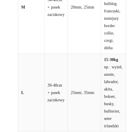
bulldog
M
+ pasek
20mm; 25mm
francuski,
zaciskowy
mniejszy
border
collie,
corgi,
shiba
15-30kg
np.: wyżeł,
aussie,
labrador,
39-48cm
akita,
L
+ pasek
25mm; 35mm
bokser,
zaciskowy
husky,
bullterier,
seter
irlandzki