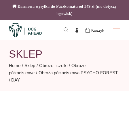
🚚 Darmowa wysyłka do Paczkomatu od 349 zł (nie dotyczy
legowisk)
Skip
to
Koszyk
the
content
SKLEP
Home
Sklep
Obroże i szelki
Obroże
półzaciskowe
Obroża półzaciskowa PSYCHO FOREST
/ DAY