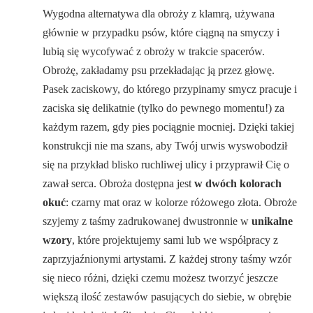
Wygodna alternatywa dla obroży z klamrą, używana
głównie w przypadku psów, które ciągną na smyczy i
lubią się wycofywać z obroży w trakcie spacerów.
Obrożę, zakładamy psu przekładając ją przez głowę.
Pasek zaciskowy, do którego przypinamy smycz pracuje i
zaciska się delikatnie (tylko do pewnego momentu!) za
każdym razem, gdy pies pociągnie mocniej. Dzięki takiej
konstrukcji nie ma szans, aby Twój urwis wyswobodził
się na przykład blisko ruchliwej ulicy i przyprawił Cię o
zawał serca. Obroża dostępna jest
w dwóch kolorach
okuć
: czarny mat oraz w kolorze różowego złota. Obroże
szyjemy z taśmy zadrukowanej dwustronnie w
unikalne
wzory
, które projektujemy sami lub we współpracy z
zaprzyjaźnionymi artystami. Z każdej strony taśmy wzór
się nieco różni, dzięki czemu możesz tworzyć jeszcze
większą ilość zestawów pasujących do siebie, w obrębie