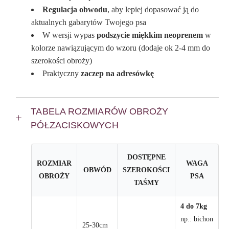
Regulacja obwodu
, aby lepiej dopasować ją do
aktualnych gabarytów Twojego psa
W wersji wypas
podszycie miękkim neoprenem
w
kolorze nawiązującym do wzoru (dodaje ok 2-4 mm do
szerokości obroży)
Praktyczny
zaczep na adresówkę
TABELA ROZMIARÓW OBROŻY
PÓŁZACISKOWYCH
DOSTĘPNE
ROZMIAR
WAGA
OBWÓD
SZEROKOŚCI
OBROŻY
PSA
TAŚMY
4 do 7kg
np.: bichon
25-30cm