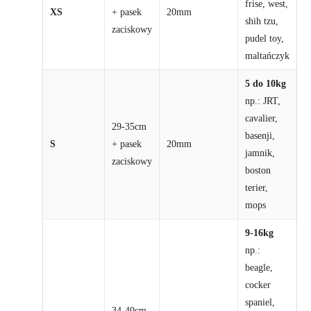
frise, west,
XS
+ pasek
20mm
shih tzu,
zaciskowy
pudel toy,
maltańczyk
5 do 10kg
np.: JRT,
cavalier,
29-35cm
basenji,
S
+ pasek
20mm
jamnik,
zaciskowy
boston
terier,
mops
9-16kg
np.:
beagle,
cocker
spaniel,
34-40cm