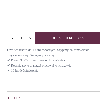
DODAJ DO KOSZYKA
Obroża półzaciskowa PSYCHO FOREST / DAY quantity
Czas realizacji: do 10 dni roboczych. Szyjemy na zamówienie —
zwykle szybciej. Szczegóły poniżej.
✔ Ponad 30 000 zrealizowanych zamówień
✔ Ręcznie szyte w naszej pracowni w Krakowie
✔ 10 lat doświadczenia
OPIS