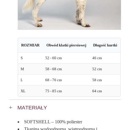
ROZMIAR
Obwód klatki piersiowej
Długość kurtki
S
52 - 60 cm
46 cm
M
58 - 68 cm
52 cm
L
68 - 76 cm
58 cm
XL
75 - 85 cm
64 cm
MATERIAŁY
SOFTSHELL – 100% poliester
Tkanina wodoodporna, wiatroodporna i