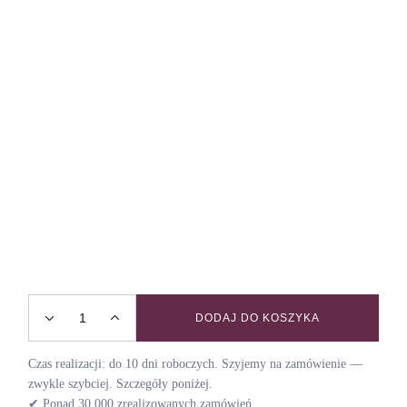
DODAJ DO KOSZYKA
SOFTSHELL - kurtka przeciwdeszczowa dla psa / PSYCHO 
Czas realizacji: do 10 dni roboczych. Szyjemy na zamówienie —
zwykle szybciej. Szczegóły poniżej.
✔ Ponad 30 000 zrealizowanych zamówień