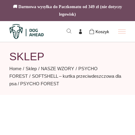
🚚 Darmowa wysyłka do Paczkomatu od 349 zł (nie dotyczy
legowisk)
Skip
to
Koszyk
the
content
SKLEP
Home
Sklep
NASZE WZORY
PSYCHO
FOREST
SOFTSHELL – kurtka przeciwdeszczowa dla
psa / PSYCHO FOREST