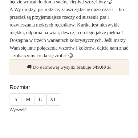
będzie wracał do domu suchy, ciepły i szczęśliwy 🙂
A Wy drodzy, psi rodzice, zaoszczędzicie dużo czasu – bo
przecież są przyjemniejsze rzeczy od suszenia psa i
rozwieszania mokrych ręczników. Kurtka jest niezwykle
miękka, odporna na wiatr, deszcz, a do tego jakże piękna !
Dostępna w trzech wariantach kolorystycznych. Jeśli marzy
Wam się inne połączenia wzorów i kolorów, dajcie nam znać
– zobaczymy co da się zrobić 😉
🚚 Do darmowej wysyłki brakuje
349,00
zł
Rozmiar
S
M
L
XL
Wyczyść