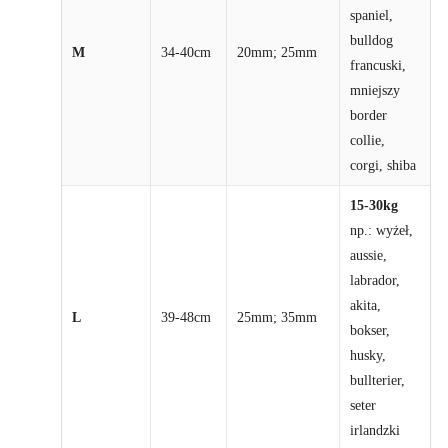
spaniel,
bulldog
M
34-40cm
20mm; 25mm
francuski,
mniejszy
border
collie,
corgi, shiba
15-30kg
np.: wyżeł,
aussie,
labrador,
akita,
L
39-48cm
25mm; 35mm
bokser,
husky,
bullterier,
seter
irlandzki