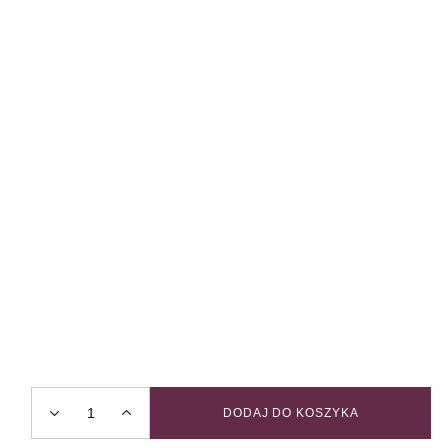
DODAJ DO KOSZYKA
Obroża z klamrą AMOUR / STORY quantity