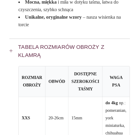
Mocna, miękka
i miła w dotyku taśma, łatwa do
czyszczenia, szybko schnąca
Unikalne, oryginalne wzory
– nasza wisienka na
torcie
TABELA ROZMIARÓW OBROŻY Z
KLAMRĄ
DOSTĘPNE
ROZMIAR
WAGA
OBWÓD
SZEROKOŚCI
OBROŻY
PSA
TAŚMY
do 4kg
np.:
pomeranian,
XXS
20-26cm
15mm
york
miniaturka,
chihuahua