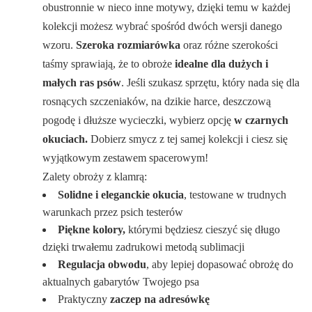
obustronnie w nieco inne motywy, dzięki temu w każdej
kolekcji możesz wybrać spośród dwóch wersji danego
wzoru.
Szeroka rozmiarówka
oraz różne szerokości
taśmy sprawiają, że to obroże
idealne dla dużych i
małych ras psów
. Jeśli szukasz sprzętu, który nada się dla
rosnących szczeniaków, na dzikie harce, deszczową
pogodę i dłuższe wycieczki, wybierz opcję
w czarnych
okuciach.
Dobierz smycz z tej samej kolekcji i ciesz się
wyjątkowym zestawem spacerowym!
Zalety obroży z klamrą:
Solidne i eleganckie okucia
, testowane w trudnych
warunkach przez psich testerów
Piękne kolory,
którymi będziesz cieszyć się długo
dzięki trwałemu zadrukowi metodą sublimacji
Regulacja obwodu
, aby lepiej dopasować obrożę do
aktualnych gabarytów Twojego psa
Praktyczny
zaczep na adresówkę