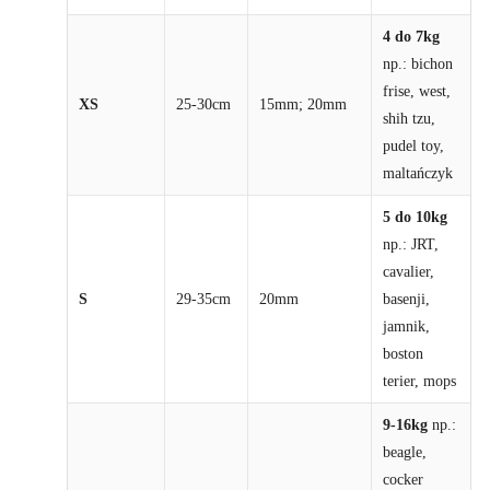
4 do 7kg
np.: bichon
frise, west,
XS
25-30cm
15mm; 20mm
shih tzu,
pudel toy,
maltańczyk
5 do 10kg
np.: JRT,
cavalier,
S
29-35cm
20mm
basenji,
jamnik,
boston
terier, mops
9-16kg
np.:
beagle,
cocker