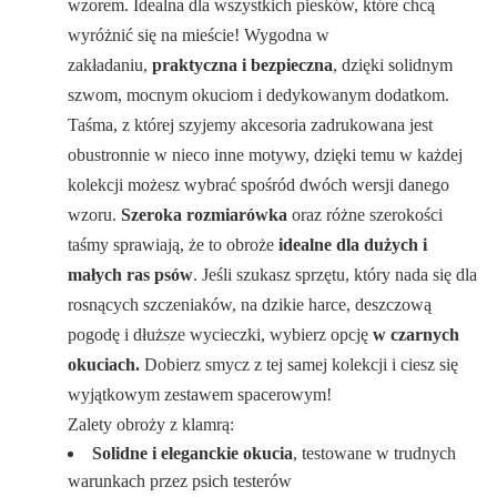
wzorem. Idealna dla wszystkich piesków, które chcą
wyróżnić się na mieście! Wygodna w
zakładaniu,
praktyczna i bezpieczna
, dzięki solidnym
szwom, mocnym okuciom i dedykowanym dodatkom.
Taśma, z której szyjemy akcesoria zadrukowana jest
obustronnie w nieco inne motywy, dzięki temu w każdej
kolekcji możesz wybrać spośród dwóch wersji danego
wzoru.
Szeroka rozmiarówka
oraz różne szerokości
taśmy sprawiają, że to obroże
idealne dla dużych i
małych ras psów
. Jeśli szukasz sprzętu, który nada się dla
rosnących szczeniaków, na dzikie harce, deszczową
pogodę i dłuższe wycieczki, wybierz opcję
w czarnych
okuciach.
Dobierz smycz z tej samej kolekcji i ciesz się
wyjątkowym zestawem spacerowym!
Zalety obroży z klamrą:
Solidne i eleganckie okucia
, testowane w trudnych
warunkach przez psich testerów