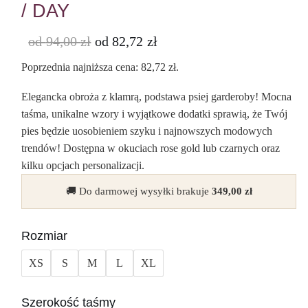
/ DAY
od
94,00
zł
od
82,72
zł
Poprzednia najniższa cena:
82,72
zł
.
Elegancka obroża z klamrą, podstawa psiej garderoby! Mocna
taśma, unikalne wzory i wyjątkowe dodatki sprawią, że Twój
pies będzie uosobieniem szyku i najnowszych modowych
trendów! Dostępna w okuciach rose gold lub czarnych oraz
kilku opcjach personalizacji.
🚚 Do darmowej wysyłki brakuje
349,00
zł
Rozmiar
XS
S
M
L
XL
Szerokość taśmy