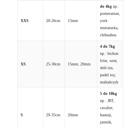
do 4kg
np.:
pomeranian,
XXS
20-26cm
15mm
york
miniaturka,
chihuahua
4 do 7kg
np.: bichon
frise, west,
XS
25-30cm
15mm; 20mm
shih tzu,
pudel toy,
maltańczyk
5 do 10kg
np.: JRT,
cavalier,
S
29-35cm
20mm
basenji,
jamnik,