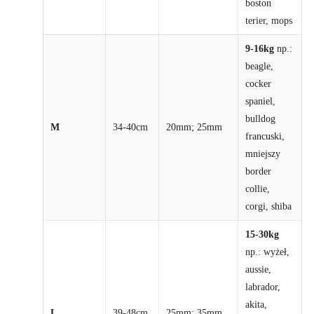
boston
terier, mops
9-16kg
np.:
beagle,
cocker
spaniel,
bulldog
M
34-40cm
20mm; 25mm
francuski,
mniejszy
border
collie,
corgi, shiba
15-30kg
np.: wyżeł,
aussie,
labrador,
akita,
L
39-48cm
25mm; 35mm