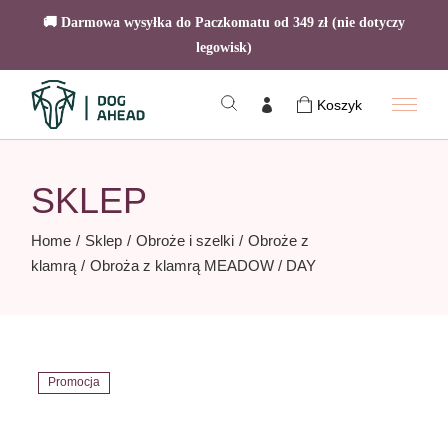
🚚 Darmowa wysyłka do Paczkomatu od 349 zł (nie dotyczy
legowisk)
Skip
to
Koszyk
the
content
SKLEP
Home
Sklep
Obroże i szelki
Obroże z
klamrą
Obroża z klamrą MEADOW / DAY
Promocja