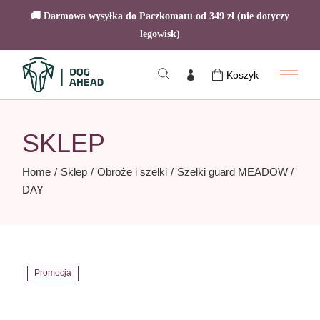
🚚 Darmowa wysyłka do Paczkomatu od 349 zł (nie dotyczy
legowisk)
Skip
to
Koszyk
the
content
SKLEP
Home
Sklep
Obroże i szelki
Szelki guard MEADOW /
DAY
Promocja