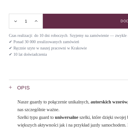
DOD
Szelki guard MEADOW / DAY quantity
Czas realizacji: do 10 dni roboczych. Szyjemy na zamówienie — zwykle s
✔ Ponad 30 000 zrealizowanych zamówień
✔ Ręcznie szyte w naszej pracowni w Krakowie
✔ 10 lat doświadczenia
OPIS
Nasze guardy to połączenie unikalnych,
autorskich wzorów,
nas szczególnie ważne.
Szelki typu guard to
uniwersalne
szelki, które dzięki swoje
większych aktywności jak i na przykład jazdy samochodem. 