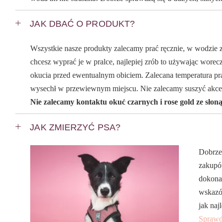
JAK DBAĆ O PRODUKT?
Wszystkie nasze produkty zalecamy prać ręcznie, w wodzie z
chcesz wyprać je w pralce, najlepiej zrób to używając worecz
okucia przed ewentualnym obiciem. Zalecana temperatura pra
wysechł w przewiewnym miejscu. Nie zalecamy suszyć akce
Nie zalecamy kontaktu okuć czarnych i rose gold ze słon
JAK ZMIERZYĆ PSA?
Dobrze
zakupów
dokona
wskazó
jak naj
Sprawd