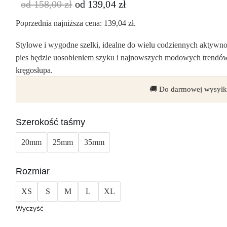
od
158,00
zł
od
139,04
zł
Poprzednia najniższa cena:
139,04
zł
.
Stylowe i wygodne szelki, idealne do wielu codziennych aktywno
pies będzie uosobieniem szyku i najnowszych modowych trendów!
kręgosłupa.
🚚 Do darmowej wysyłk
Szerokość taśmy
20mm
25mm
35mm
Rozmiar
XS
S
M
L
XL
Wyczyść