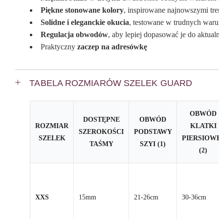
Piękne stonowane kolory
, inspirowane najnowszymi tr
Solidne i eleganckie okucia
, testowane w trudnych waru
Regulacja obwodów
, aby lepiej dopasować je do aktu
Praktyczny
zaczep na adresówkę
TABELA ROZMIARÓW SZELEK GUARD
OBWÓD
DOSTĘPNE
OBWÓD
ROZMIAR
KLATKI
SZEROKOŚCI
PODSTAWY
SZELEK
PIERSIOW
TAŚMY
SZYI (1)
(2)
XXS
15mm
21-26cm
30-36cm