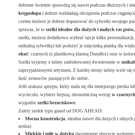
dobrane świetnie sprawdzą się nawet podczas dłuższych i i
kręgosłupa
i dobrze rozkładają obciążenia podczas ciągnięc
czemu możesz je dobrze dopasować do sylwetki swojego psia
sprawia, że to
szelki idealne dla dużych i małych ras psów
szelki, możesz dodatkowo wybrać opcje kilku personalizacji,
unikalną sylwetkę) lub podszyć je mięciutką pianką dla więk
okuć
: czarnych (z plastikową klamrą Duraflex) oraz w kolor
Szelki szyjemy z taśmy zadrukowanej dwustronnie w
unika
zaprzyjaźnionymi artystami. Z każdej strony taśmy wzór się 
ilość zestawów pasujących do siebie.
Jeśli szukasz sprzętu, który nada się dla mniejszego pieska l
wycieczki, wybierz lżejszą, ekonomiczną wersję
w czarnyc
wygodne
szelki bezuciskowe
.
Zalety szelek typu guard od DOG AHEAD:
Mocna konstrukcja
, idealna nawet dla dużych i silny
nośna)
Miękkie i miłe w dotyku
dwustronne obszycie welurem t