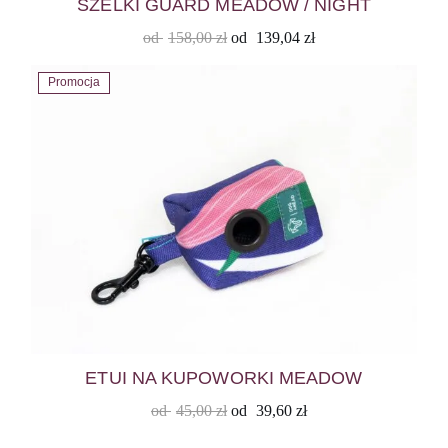
SZELKI GUARD MEADOW / NIGHT
od
158,00
zł
od
139,04
zł
Promocja
ETUI NA KUPOWORKI MEADOW
od
45,00
zł
od
39,60
zł